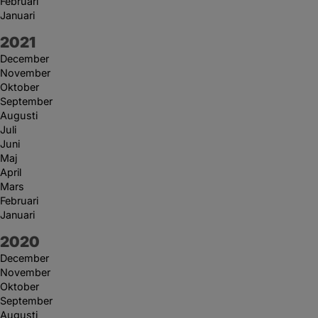
Februari
Januari
År:
2021
December
November
Oktober
September
Augusti
Juli
Juni
Maj
April
Mars
Februari
Januari
År:
2020
December
November
Oktober
September
Augusti