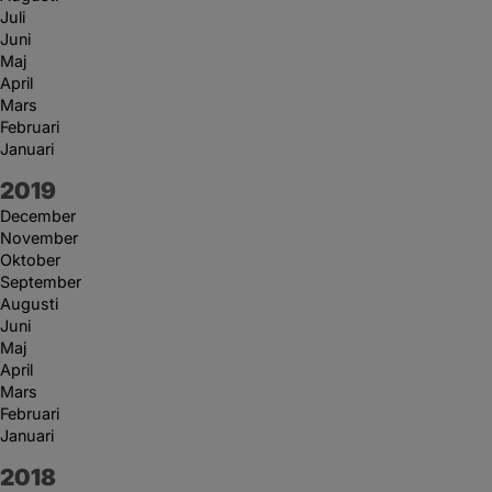
Juli
Juni
Maj
April
Mars
Februari
Januari
År:
2019
December
November
Oktober
September
Augusti
Juni
Maj
April
Mars
Februari
Januari
År:
2018