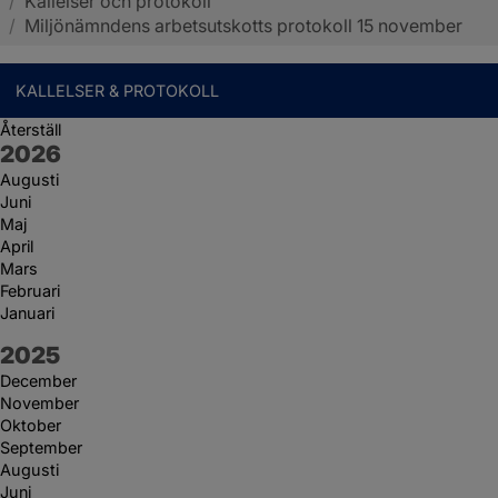
/
Kallelser och protokoll
Sotenäs kommun
/
Miljönämndens arbetsutskotts protokoll 15 november
KALLELSER & PROTOKOLL
Återställ
År:
2026
Augusti
Juni
Maj
April
Mars
Februari
Januari
År:
2025
December
November
Oktober
September
Augusti
Juni