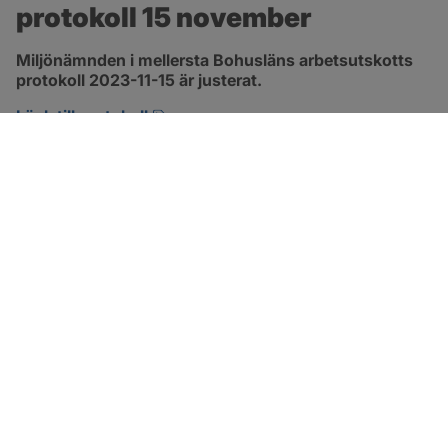
protokoll 15 november
Miljönämnden i mellersta Bohusläns arbetsutskotts 
protokoll 2023-11-15 är justerat.
pdf, 290.3 kB, öppnas i nytt fönster.
Länk till protokoll
SOTENÄS KOMMUN
Besöksadress
Parkgatan 46
456 80 Kungshamn
Hitta hit