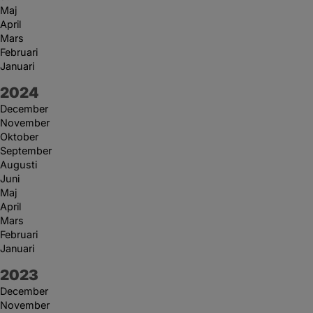
Maj
April
Mars
Februari
Januari
År:
2024
December
November
Oktober
September
Augusti
Juni
Maj
April
Mars
Februari
Januari
År:
2023
December
November