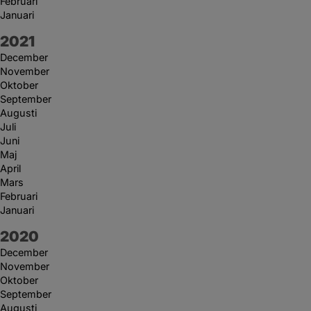
Februari
Januari
År:
2021
December
November
Oktober
September
Augusti
Juli
Juni
Maj
April
Mars
Februari
Januari
År:
2020
December
November
Oktober
September
Augusti