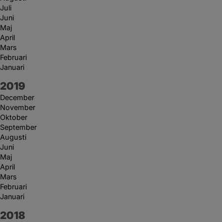
Juli
Juni
Maj
April
Mars
Februari
Januari
År:
2019
December
November
Oktober
September
Augusti
Juni
Maj
April
Mars
Februari
Januari
År:
2018