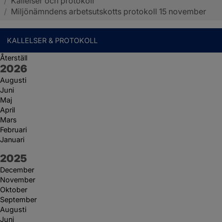
/
Kallelser och protokoll
Sotenäs kommun
/
Miljönämndens arbetsutskotts protokoll 15 november
KALLELSER & PROTOKOLL
Återställ
År:
2026
Augusti
Juni
Maj
April
Mars
Februari
Januari
År:
2025
December
November
Oktober
September
Augusti
Juni