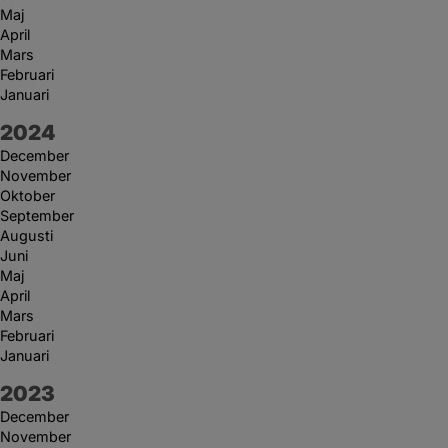
Maj
April
Mars
Februari
Januari
År:
2024
December
November
Oktober
September
Augusti
Juni
Maj
April
Mars
Februari
Januari
År:
2023
December
November