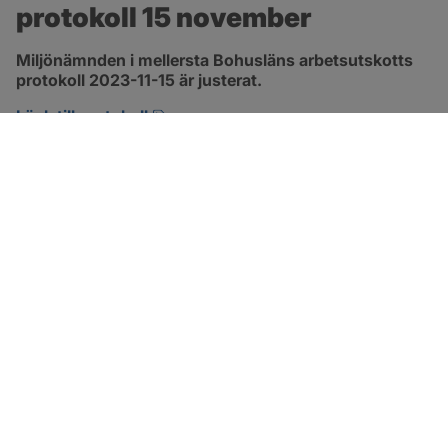
protokoll 15 november
Miljönämnden i mellersta Bohusläns arbetsutskotts 
protokoll 2023-11-15 är justerat.
pdf, 290.3 kB, öppnas i nytt fönster.
Länk till protokoll
SOTENÄS KOMMUN
Besöksadress
Parkgatan 46
456 80 Kungshamn
Hitta hit