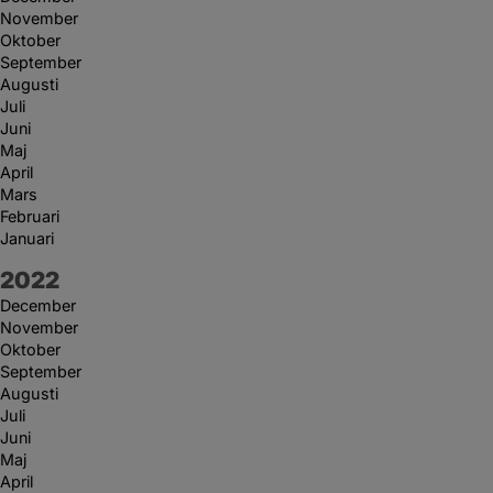
November
Oktober
September
Augusti
Juli
Juni
Maj
April
Mars
Februari
Januari
År:
2022
December
November
Oktober
September
Augusti
Juli
Juni
Maj
April