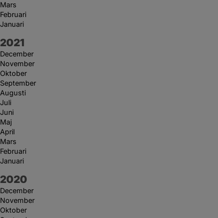
Mars
Februari
Januari
År:
2021
December
November
Oktober
September
Augusti
Juli
Juni
Maj
April
Mars
Februari
Januari
År:
2020
December
November
Oktober