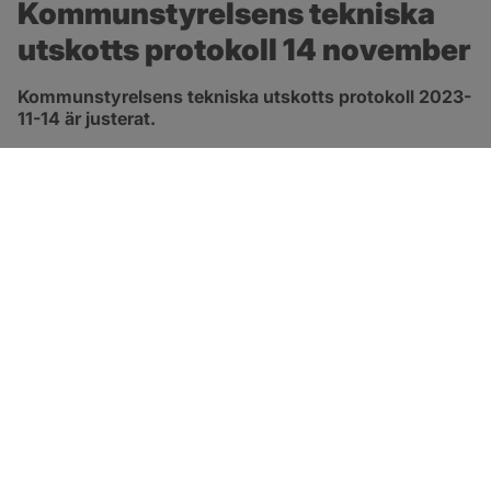
Kommunstyrelsens tekniska 
utskotts protokoll 14 november
Kommunstyrelsens tekniska utskotts protokoll 2023-
11-14 är justerat.
pdf, 294.6 kB, öppnas i nytt fönster.
Länk till protokoll
SOTENÄS KOMMUN
Besöksadress
Parkgatan 46
456 80 Kungshamn