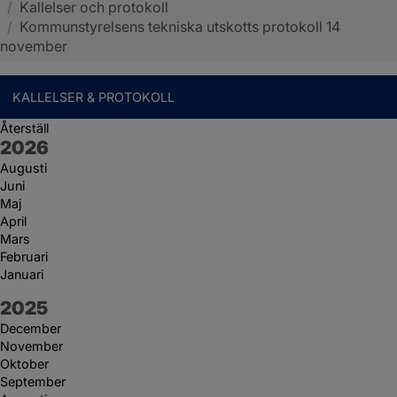
/
Kallelser och protokoll
Sotenäs kommun
/
Kommunstyrelsens tekniska utskotts protokoll 14
november
KALLELSER & PROTOKOLL
Återställ
År:
2026
Augusti
Juni
Maj
April
Mars
Februari
Januari
År:
2025
December
November
Oktober
September