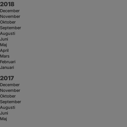
År:
2018
December
November
Oktober
September
Augusti
Juni
Maj
April
Mars
Februari
Januari
År:
2017
December
November
Oktober
September
Augusti
Juni
Maj