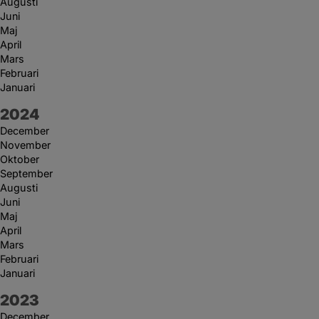
Augusti
Juni
Maj
April
Mars
Februari
Januari
År:
2024
December
November
Oktober
September
Augusti
Juni
Maj
April
Mars
Februari
Januari
År:
2023
December