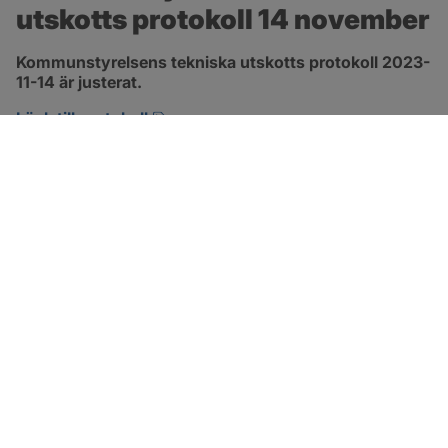
utskotts protokoll 14 november
Kommunstyrelsens tekniska utskotts protokoll 2023-
11-14 är justerat.
pdf, 294.6 kB, öppnas i nytt fönster.
Länk till protokoll
SOTENÄS KOMMUN
Besöksadress
Parkgatan 46
456 80 Kungshamn
Hitta hit