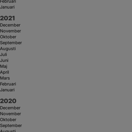
Februari
Januari
År:
2021
December
November
Oktober
September
Augusti
Juli
Juni
Maj
April
Mars
Februari
Januari
År:
2020
December
November
Oktober
September
Augusti