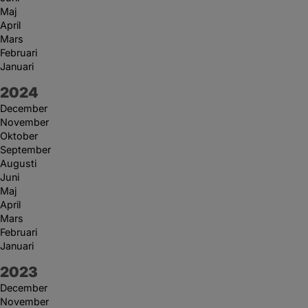
Maj
April
Mars
Februari
Januari
År:
2024
December
November
Oktober
September
Augusti
Juni
Maj
April
Mars
Februari
Januari
År:
2023
December
November