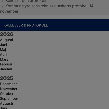
/
Kallelser och protokoll
Sotenäs kommun
/
Kommunstyrelsens tekniska utskotts protokoll 14
november
KALLELSER & PROTOKOLL
År:
2026
Augusti
Juni
Maj
April
Mars
Februari
Januari
År:
2025
December
November
Oktober
September
Augusti
Juni