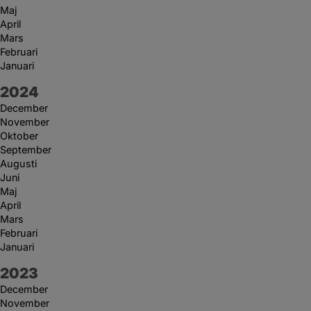
Maj
April
Mars
Februari
Januari
År:
2024
December
November
Oktober
September
Augusti
Juni
Maj
April
Mars
Februari
Januari
År:
2023
December
November