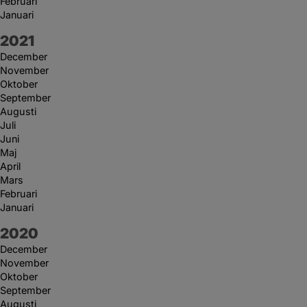
Februari
Januari
År:
2021
December
November
Oktober
September
Augusti
Juli
Juni
Maj
April
Mars
Februari
Januari
År:
2020
December
November
Oktober
September
Augusti