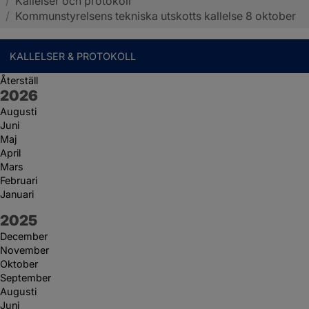
/
Kallelser och protokoll
Sotenäs kommun
/
Kommunstyrelsens tekniska utskotts kallelse 8 oktober
KALLELSER & PROTOKOLL
Återställ
År:
2026
Augusti
Juni
Maj
April
Mars
Februari
Januari
År:
2025
December
November
Oktober
September
Augusti
Juni