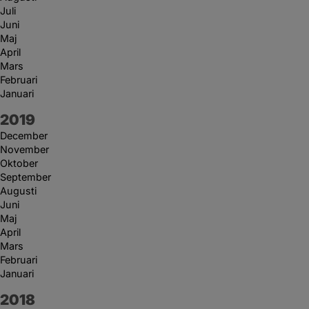
Juli
Juni
Maj
April
Mars
Februari
Januari
År:
2019
December
November
Oktober
September
Augusti
Juni
Maj
April
Mars
Februari
Januari
År:
2018