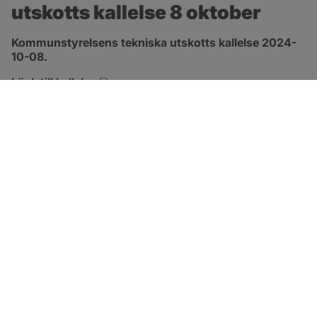
utskotts kallelse 8 oktober
Kommunstyrelsens tekniska utskotts kallelse 2024-
10-08.
pdf, 134.7 kB, öppnas i nytt fönster.
Länk till kallelse
SOTENÄS KOMMUN
Besöksadress
Parkgatan 46
456 80 Kungshamn
Hitta hit