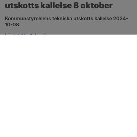
utskotts kallelse 8 oktober
Kommunstyrelsens tekniska utskotts kallelse 2024-
10-08.
pdf, 134.7 kB, öppnas i nytt fönster.
Länk till kallelse
SOTENÄS KOMMUN
Besöksadress
Parkgatan 46
456 80 Kungshamn
Hitta hit