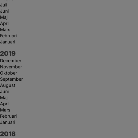
Juli
Juni
Maj
April
Mars
Februari
Januari
År:
2019
December
November
Oktober
September
Augusti
Juni
Maj
April
Mars
Februari
Januari
År:
2018