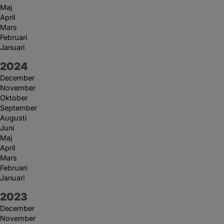
Maj
April
Mars
Februari
Januari
År:
2024
December
November
Oktober
September
Augusti
Juni
Maj
April
Mars
Februari
Januari
År:
2023
December
November