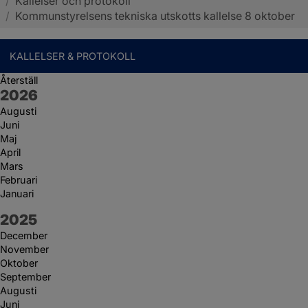
/
Kallelser och protokoll
Sotenäs kommun
/
Kommunstyrelsens tekniska utskotts kallelse 8 oktober
KALLELSER & PROTOKOLL
Återställ
År:
2026
Augusti
Juni
Maj
April
Mars
Februari
Januari
År:
2025
December
November
Oktober
September
Augusti
Juni