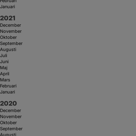
Februari
Januari
År:
2021
December
November
Oktober
September
Augusti
Juli
Juni
Maj
April
Mars
Februari
Januari
År:
2020
December
November
Oktober
September
Augusti