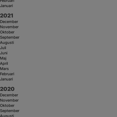
Februari
Januari
År:
2021
December
November
Oktober
September
Augusti
Juli
Juni
Maj
April
Mars
Februari
Januari
År:
2020
December
November
Oktober
September
Augusti