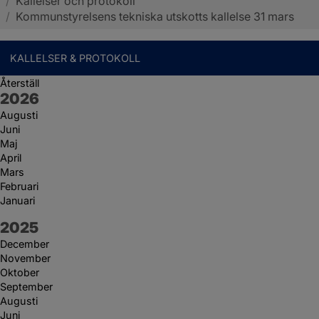
/
Kallelser och protokoll
Sotenäs kommun
/
Kommunstyrelsens tekniska utskotts kallelse 31 mars
KALLELSER & PROTOKOLL
Återställ
År:
2026
Augusti
Juni
Maj
April
Mars
Februari
Januari
År:
2025
December
November
Oktober
September
Augusti
Juni