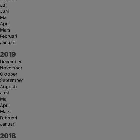
Juli
Juni
Maj
April
Mars
Februari
Januari
År:
2019
December
November
Oktober
September
Augusti
Juni
Maj
April
Mars
Februari
Januari
År:
2018