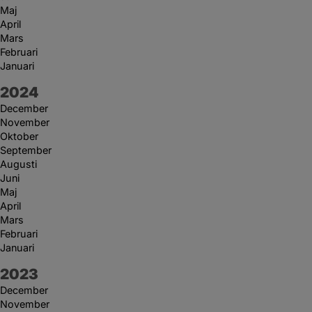
Maj
April
Mars
Februari
Januari
År:
2024
December
November
Oktober
September
Augusti
Juni
Maj
April
Mars
Februari
Januari
År:
2023
December
November