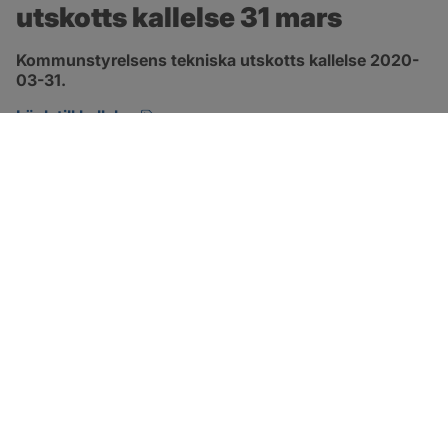
utskotts kallelse 31 mars
Kommunstyrelsens tekniska utskotts kallelse 2020-
03-31.
pdf, öppnas i nytt fönster.
Länk till kallelse
SOTENÄS KOMMUN
Besöksadress
Parkgatan 46
456 80 Kungshamn
Hitta hit