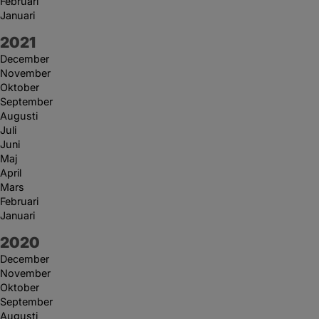
Februari
Januari
År:
2021
December
November
Oktober
September
Augusti
Juli
Juni
Maj
April
Mars
Februari
Januari
År:
2020
December
November
Oktober
September
Augusti