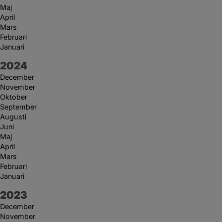
Maj
April
Mars
Februari
Januari
År:
2024
December
November
Oktober
September
Augusti
Juni
Maj
April
Mars
Februari
Januari
År:
2023
December
November