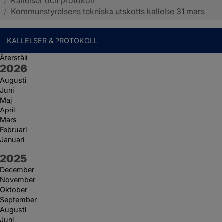
/
Kallelser och protokoll
Sotenäs kommun
/
Kommunstyrelsens tekniska utskotts kallelse 31 mars
KALLELSER & PROTOKOLL
Återställ
År:
2026
Augusti
Juni
Maj
April
Mars
Februari
Januari
År:
2025
December
November
Oktober
September
Augusti
Juni