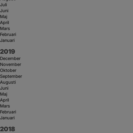
Juli
Juni
Maj
April
Mars
Februari
Januari
År:
2019
December
November
Oktober
September
Augusti
Juni
Maj
April
Mars
Februari
Januari
År:
2018