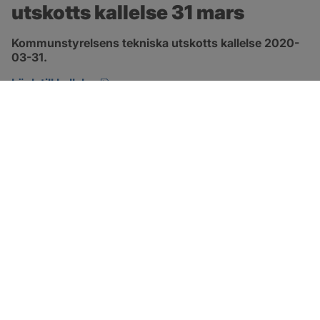
utskotts kallelse 31 mars
Kommunstyrelsens tekniska utskotts kallelse 2020-
03-31.
pdf, öppnas i nytt fönster.
Länk till kallelse
SOTENÄS KOMMUN
Besöksadress
Parkgatan 46
456 80 Kungshamn
Hitta hit