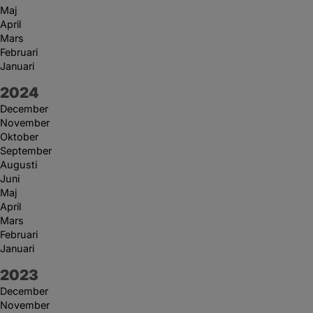
Maj
April
Mars
Februari
Januari
År:
2024
December
November
Oktober
September
Augusti
Juni
Maj
April
Mars
Februari
Januari
År:
2023
December
November