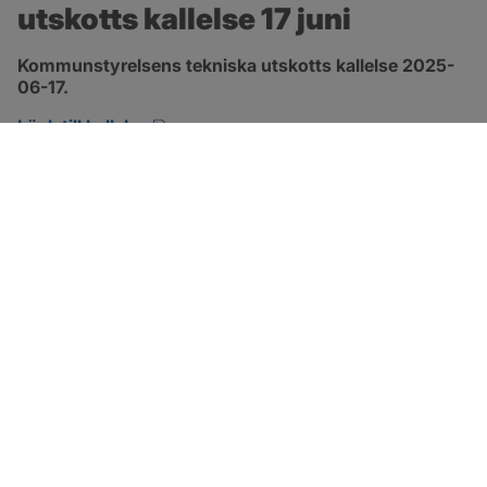
utskotts kallelse 17 juni
Kommunstyrelsens tekniska utskotts kallelse 2025-
06-17.
pdf, 149.5 kB, öppnas i nytt fönster.
Länk till kallelse
SOTENÄS KOMMUN
Besöksadress
Parkgatan 46
456 80 Kungshamn
Hitta hit