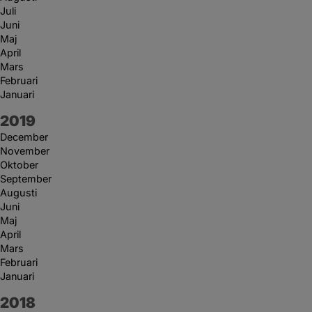
Juli
Juni
Maj
April
Mars
Februari
Januari
År:
2019
December
November
Oktober
September
Augusti
Juni
Maj
April
Mars
Februari
Januari
År:
2018