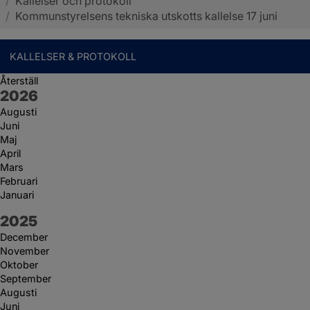
/
Kallelser och protokoll
Sotenäs kommun
/
Kommunstyrelsens tekniska utskotts kallelse 17 juni
KALLELSER & PROTOKOLL
Återställ
År:
2026
Augusti
Juni
Maj
April
Mars
Februari
Januari
År:
2025
December
November
Oktober
September
Augusti
Juni