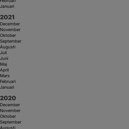
Februari
Januari
År:
2021
December
November
Oktober
September
Augusti
Juli
Juni
Maj
April
Mars
Februari
Januari
År:
2020
December
November
Oktober
September
Augusti