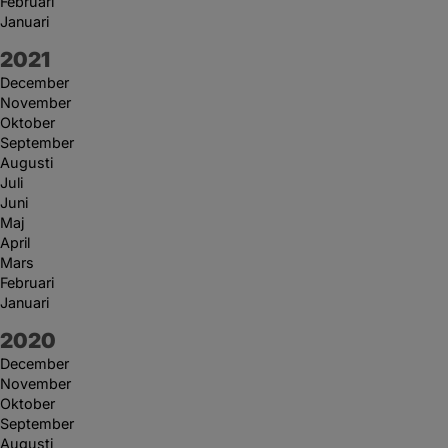
Februari
Januari
År:
2021
December
November
Oktober
September
Augusti
Juli
Juni
Maj
April
Mars
Februari
Januari
År:
2020
December
November
Oktober
September
Augusti