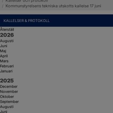
/
Kallelser och protokoll
Sotenäs kommun
/
Kommunstyrelsens tekniska utskotts kallelse 17 juni
KALLELSER & PROTOKOLL
Återställ
År:
2026
Augusti
Juni
Maj
April
Mars
Februari
Januari
År:
2025
December
November
Oktober
September
Augusti
Juni