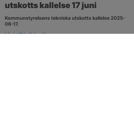
utskotts kallelse 17 juni
Kommunstyrelsens tekniska utskotts kallelse 2025-
06-17.
pdf, 149.5 kB, öppnas i nytt fönster.
Länk till kallelse
SOTENÄS KOMMUN
Besöksadress
Parkgatan 46
456 80 Kungshamn
Hitta hit