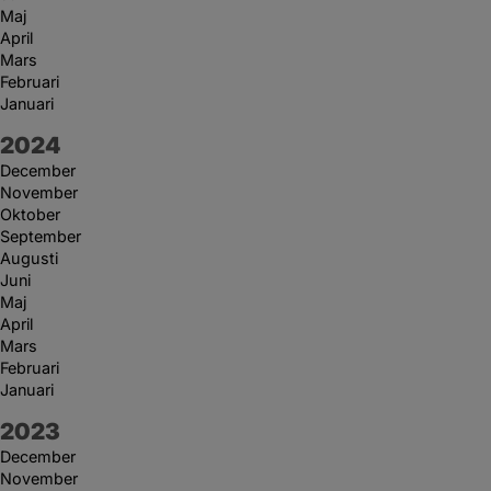
Maj
April
Mars
Februari
Januari
År:
2024
December
November
Oktober
September
Augusti
Juni
Maj
April
Mars
Februari
Januari
År:
2023
December
November