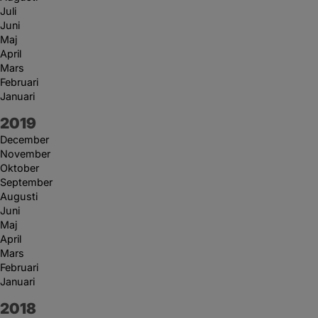
Juli
Juni
Maj
April
Mars
Februari
Januari
År:
2019
December
November
Oktober
September
Augusti
Juni
Maj
April
Mars
Februari
Januari
År:
2018