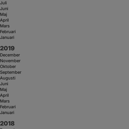
Juli
Juni
Maj
April
Mars
Februari
Januari
År:
2019
December
November
Oktober
September
Augusti
Juni
Maj
April
Mars
Februari
Januari
År:
2018