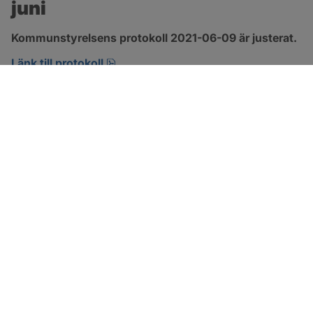
juni
Kommunstyrelsens protokoll 2021-06-09 är justerat.
pdf, 294.5 kB, öppnas i nytt fönster.
Länk till protokoll
SOTENÄS KOMMUN
Besöksadress
Parkgatan 46
456 80 Kungshamn
Hitta hit