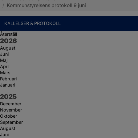
/
Kommunstyrelsens protokoll 9 juni
KALLELSER & PROTOKOLL
Återställ
År:
2026
Augusti
Juni
Maj
April
Mars
Februari
Januari
År:
2025
December
November
Oktober
September
Augusti
Juni