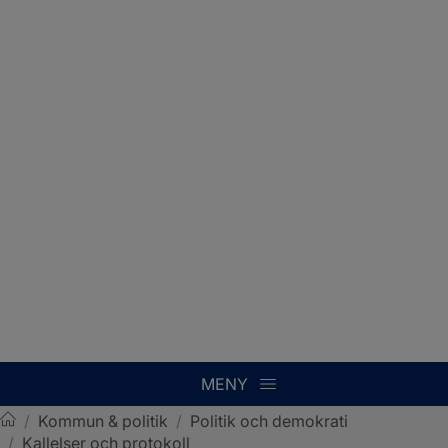
MENY
/
Kommun & politik
/
Politik och demokrati
/
Kallelser och protokoll
Sotenäs kommun