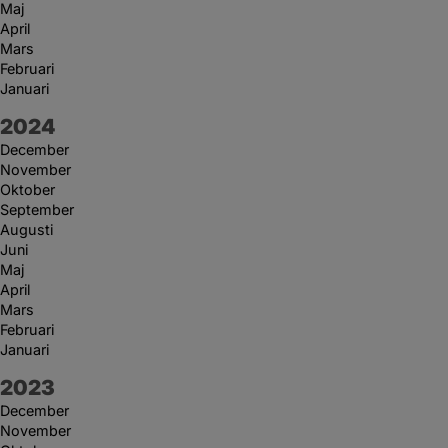
Maj
April
Mars
Februari
Januari
År:
2024
December
November
Oktober
September
Augusti
Juni
Maj
April
Mars
Februari
Januari
År:
2023
December
November