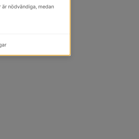
kor är nödvändiga, medan
gar