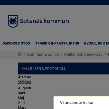
OMSORG & STÖD
TRAFIK & INFRASTRUKTUR
BYGGA, BO & M
/
Kommun & politik
/
Politik och demokrati
/
Sotenäs kommun
KALLELSER & PROTOKOLL
Återställ
År:
2026
Augusti
Juni
Maj
Vi använder kakor
April
Mars