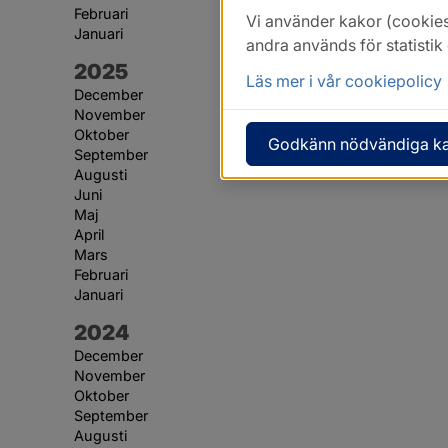
Februari
Vi använder kakor (cookies
Januari
andra används för statisti
År:
2025
Läs mer i vår cookiepolicy
December
November
Oktober
Godkänn nödvändiga k
September
Augusti
Juni
Maj
April
Mars
Februari
Januari
År:
2024
December
November
Oktober
September
Augusti