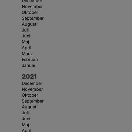
December
November
Oktober
September
Augusti
Juli
Juni
Maj
April
Mars
Februari
Januari
År:
2021
December
November
Oktober
September
Augusti
Juli
Juni
Maj
April