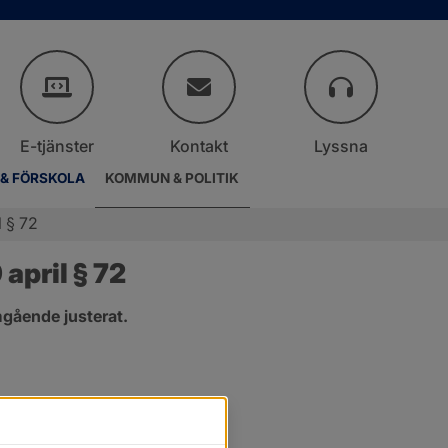
E-tjänster
Kontakt
Lyssna
 & FÖRSKOLA
KOMMUN & POLITIK
 § 72
april § 72
gående justerat.
er.