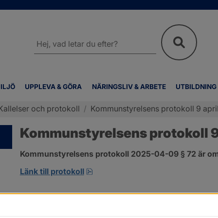
Sök
på
webbplatsen
ILJÖ
UPPLEVA & GÖRA
NÄRINGSLIV & ARBETE
UTBILDNING
Kallelser och protokoll
/
Kommunstyrelsens protokoll 9 april
Kommunstyrelsens protokoll 9 
Kommunstyrelsens protokoll 2025-04-09 § 72 är om
pdf, 155.9 kB, öppnas i nytt fönst
Länk till protokoll