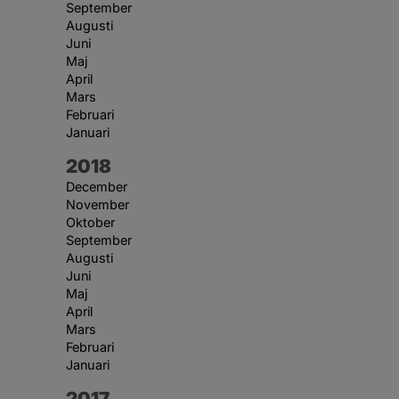
September
Augusti
Juni
Maj
April
Mars
Februari
Januari
År:
2018
December
November
Oktober
September
Augusti
Juni
Maj
April
Mars
Februari
Januari
År:
2017