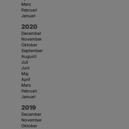
Mars
Februari
Januari
År:
2020
December
November
Oktober
September
Augusti
Juli
Juni
Maj
April
Mars
Februari
Januari
År:
2019
December
November
Oktober