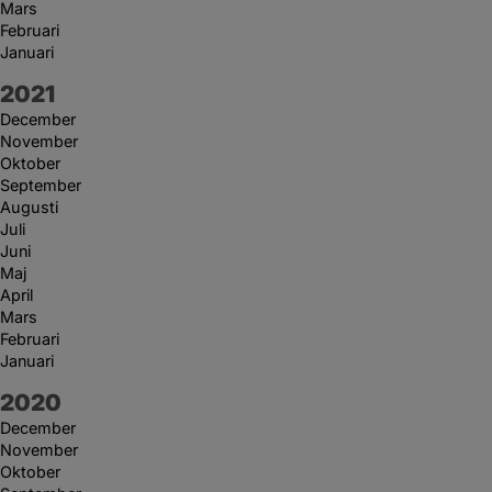
Mars
Februari
Januari
År:
2021
December
November
Oktober
September
Augusti
Juli
Juni
Maj
April
Mars
Februari
Januari
År:
2020
December
November
Oktober