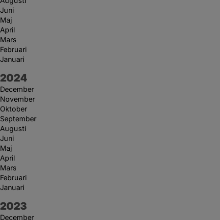
Augusti
Juni
Maj
April
Mars
Februari
Januari
År:
2024
December
November
Oktober
September
Augusti
Juni
Maj
April
Mars
Februari
Januari
År:
2023
December