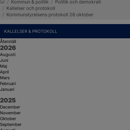
/
Kommun & politik
/
Politik och demokrati
/
Kallelser och protokoll
Sotenäs kommun
/
Kommunstyrelsens protokoll 28 oktober
KALLELSER & PROTOKOLL
Återställ
År:
2026
Augusti
Juni
Maj
April
Mars
Februari
Januari
År:
2025
December
November
Oktober
September