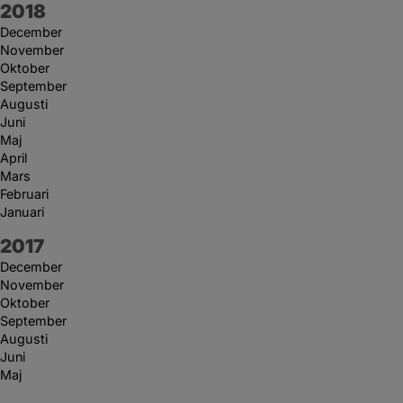
År:
2018
December
November
Oktober
September
Augusti
Juni
Maj
April
Mars
Februari
Januari
År:
2017
December
November
Oktober
September
Augusti
Juni
Maj