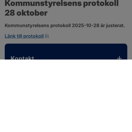
Kommunstyrelsens protokoll 
28 oktober
Kommunstyrelsens protokoll 2025-10-28 är justerat.
pdf, 1.2 MB, öppnas i nytt fönster.
Länk till protokoll
Kontakt
SOTENÄS KOMMUN