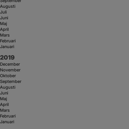
September
Augusti
Juli
Juni
Maj
April
Mars
Februari
Januari
År:
2019
December
November
Oktober
September
Augusti
Juni
Maj
April
Mars
Februari
Januari