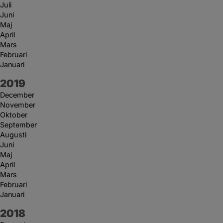
Juli
Juni
Maj
April
Mars
Februari
Januari
År:
2019
December
November
Oktober
September
Augusti
Juni
Maj
April
Mars
Februari
Januari
År:
2018