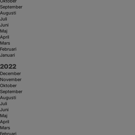
Oktober
September
Augusti
Juli
Juni
Maj
April
Mars
Februari
Januari
År:
2022
December
November
Oktober
September
Augusti
Juli
Juni
Maj
April
Mars
Februari