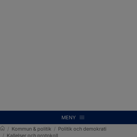
MENY
/
Kommun & politik
/
Politik och demokrati
/
Kallelser och protokoll
Sotenäs kommun