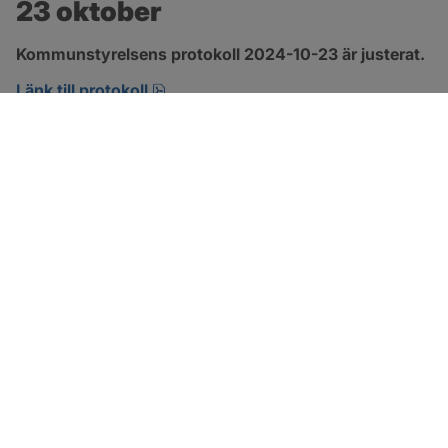
23 oktober
Kommunstyrelsens protokoll 2024-10-23 är justerat.
pdf, 463.4 kB, öppnas i nytt fönster.
Länk till protokoll
SOTENÄS KOMMUN
Besöksadress
Parkgatan 46
456 80 Kungshamn
Hitta hit