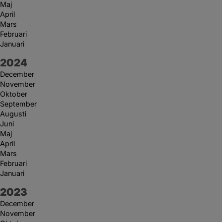
Maj
April
Mars
Februari
Januari
År:
2024
December
November
Oktober
September
Augusti
Juni
Maj
April
Mars
Februari
Januari
År:
2023
December
November