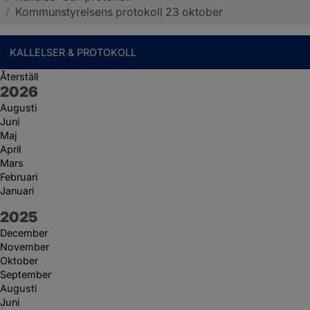
/
Kommunstyrelsens protokoll 23 oktober
KALLELSER & PROTOKOLL
Återställ
År:
2026
Augusti
Juni
Maj
April
Mars
Februari
Januari
År:
2025
December
November
Oktober
September
Augusti
Juni