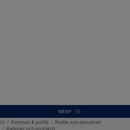
MENY
/
Kommun & politik
/
Politik och demokrati
/
Kallelser och protokoll
Sotenäs kommun