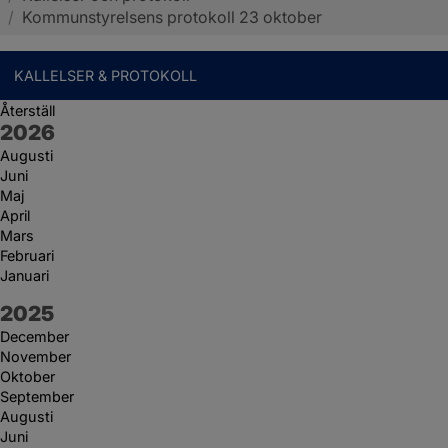
/
Kommunstyrelsens protokoll 23 oktober
KALLELSER & PROTOKOLL
Återställ
År:
2026
Augusti
Juni
Maj
April
Mars
Februari
Januari
År:
2025
December
November
Oktober
September
Augusti
Juni