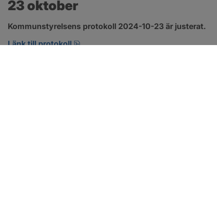
23 oktober
Kommunstyrelsens protokoll 2024-10-23 är justerat.
pdf, 463.4 kB, öppnas i nytt fönster.
Länk till protokoll
SOTENÄS KOMMUN
Besöksadress
Parkgatan 46
456 80 Kungshamn
Hitta hit