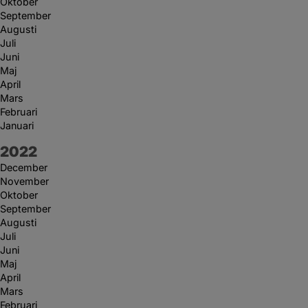
Oktober
September
Augusti
Juli
Juni
Maj
April
Mars
Februari
Januari
År:
2022
December
November
Oktober
September
Augusti
Juli
Juni
Maj
April
Mars
Februari