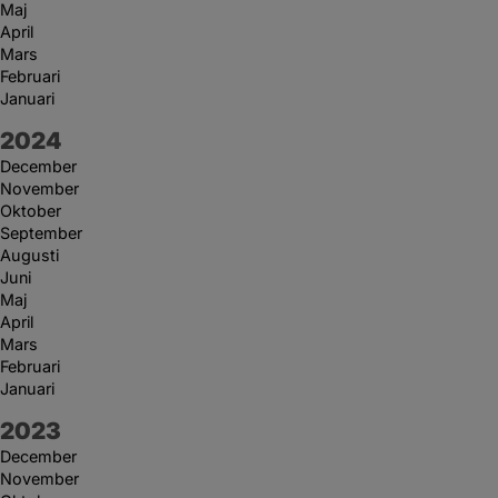
Maj
April
Mars
Februari
Januari
År:
2024
December
November
Oktober
September
Augusti
Juni
Maj
April
Mars
Februari
Januari
År:
2023
December
November