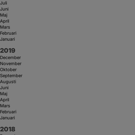
Juli
Juni
Maj
April
Mars
Februari
Januari
År:
2019
December
November
Oktober
September
Augusti
Juni
Maj
April
Mars
Februari
Januari
År:
2018