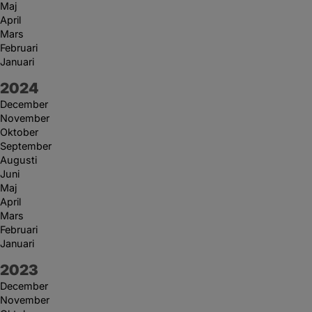
Maj
April
Mars
Februari
Januari
År:
2024
December
November
Oktober
September
Augusti
Juni
Maj
April
Mars
Februari
Januari
År:
2023
December
November