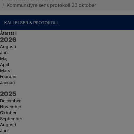
/
Kommunstyrelsens protokoll 23 oktober
KALLELSER & PROTOKOLL
Återställ
År:
2026
Augusti
Juni
Maj
April
Mars
Februari
Januari
År:
2025
December
November
Oktober
September
Augusti
Juni