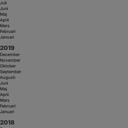
Juli
Juni
Maj
April
Mars
Februari
Januari
År:
2019
December
November
Oktober
September
Augusti
Juni
Maj
April
Mars
Februari
Januari
År:
2018