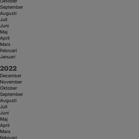
Oktober
September
Augusti
Juli
Juni
Maj
April
Mars
Februari
Januari
År:
2022
December
November
Oktober
September
Augusti
Juli
Juni
Maj
April
Mars
Februari