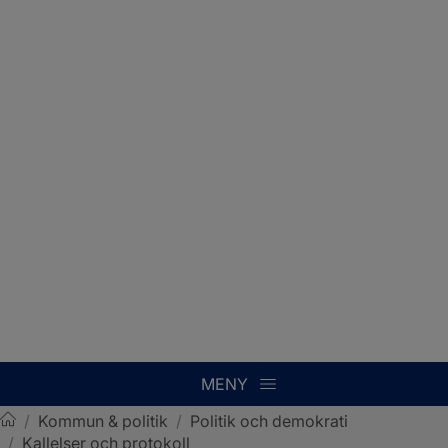
MENY
/
Kommun & politik
/
Politik och demokrati
/
Kallelser och protokoll
Sotenäs kommun