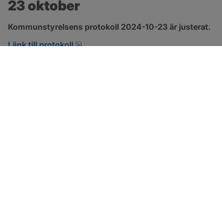
23 oktober
Kommunstyrelsens protokoll 2024-10-23 är justerat.
pdf, 463.4 kB, öppnas i nytt fönster.
Länk till protokoll
SOTENÄS KOMMUN
Besöksadress
Parkgatan 46
456 80 Kungshamn
Hitta hit