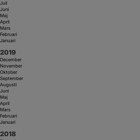
Juli
Juni
Maj
April
Mars
Februari
Januari
År:
2019
December
November
Oktober
September
Augusti
Juni
Maj
April
Mars
Februari
Januari
År:
2018