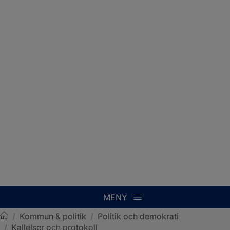
MENY
/
Kommun & politik
/
Politik och demokrati
/
Kallelser och protokoll
Sotenäs kommun