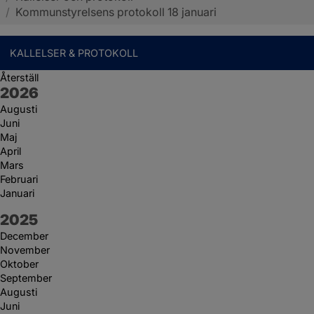
/
Kommunstyrelsens protokoll 18 januari
KALLELSER & PROTOKOLL
Återställ
År:
2026
Augusti
Juni
Maj
April
Mars
Februari
Januari
År:
2025
December
November
Oktober
September
Augusti
Juni