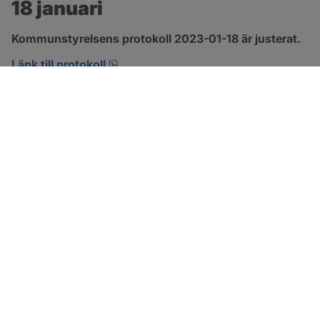
18 januari
Kommunstyrelsens protokoll 2023-01-18 är justerat.
pdf, 552.6 kB, öppnas i nytt fönster.
Länk till protokoll
SOTENÄS KOMMUN
Besöksadress
Parkgatan 46
456 80 Kungshamn
Hitta hit