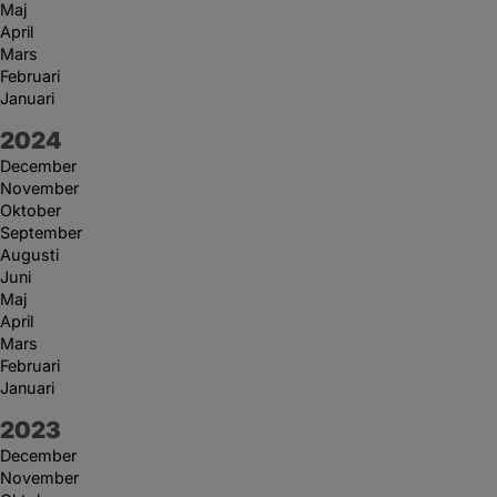
Maj
April
Mars
Februari
Januari
År:
2024
December
November
Oktober
September
Augusti
Juni
Maj
April
Mars
Februari
Januari
År:
2023
December
November