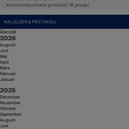
/
Kommunstyrelsens protokoll 18 januari
KALLELSER & PROTOKOLL
Återställ
År:
2026
Augusti
Juni
Maj
April
Mars
Februari
Januari
År:
2025
December
November
Oktober
September
Augusti
Juni