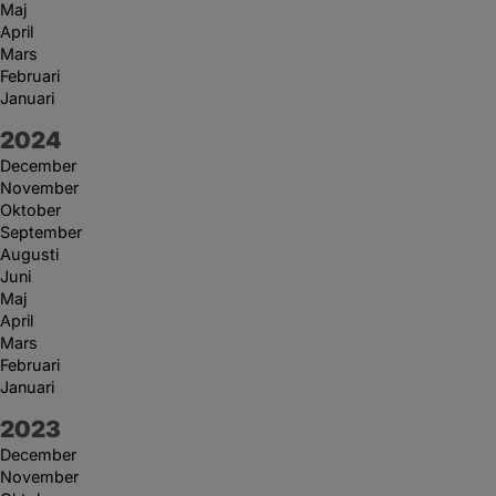
Maj
April
Mars
Februari
Januari
År:
2024
December
November
Oktober
September
Augusti
Juni
Maj
April
Mars
Februari
Januari
År:
2023
December
November