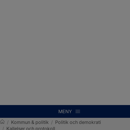
MENY
/
Kommun & politik
/
Politik och demokrati
/
Kallelser och protokoll
Sotenäs kommun