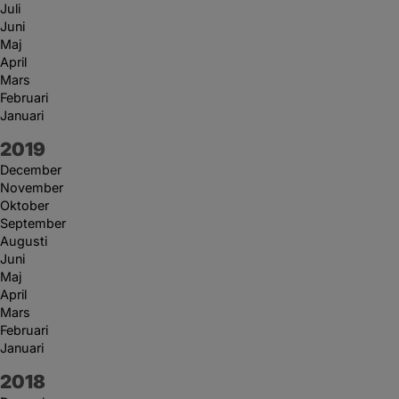
Juli
Juni
Maj
April
Mars
Februari
Januari
År:
2019
December
November
Oktober
September
Augusti
Juni
Maj
April
Mars
Februari
Januari
År:
2018