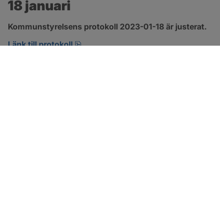
18 januari
Kommunstyrelsens protokoll 2023-01-18 är justerat.
pdf, 552.6 kB, öppnas i nytt fönster.
Länk till protokoll
SOTENÄS KOMMUN
Besöksadress
Parkgatan 46
456 80 Kungshamn
Hitta hit