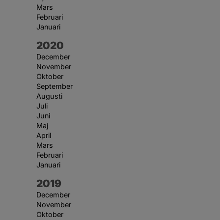
Mars
Februari
Januari
År:
2020
December
November
Oktober
September
Augusti
Juli
Juni
Maj
April
Mars
Februari
Januari
År:
2019
December
November
Oktober