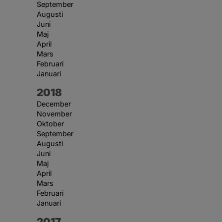
September
Augusti
Juni
Maj
April
Mars
Februari
Januari
År:
2018
December
November
Oktober
September
Augusti
Juni
Maj
April
Mars
Februari
Januari
År:
2017