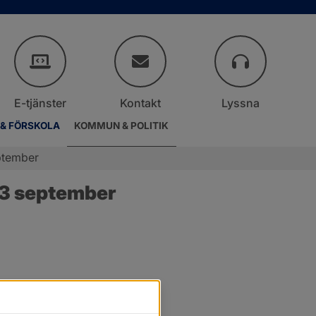
E-tjänster
Kontakt
Lyssna
 & FÖRSKOLA
KOMMUN & POLITIK
ptember
13 september
.
er.