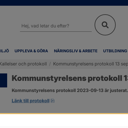
Sök
på
webbplatsen
ILJÖ
UPPLEVA & GÖRA
NÄRINGSLIV & ARBETE
UTBILDNING
Kallelser och protokoll
/
Kommunstyrelsens protokoll 13 se
Kommunstyrelsens protokoll 
Kommunstyrelsens protokoll 2023-09-13 är justerat
pdf, 800.2 kB, öppnas i nytt fönst
Länk till protokoll