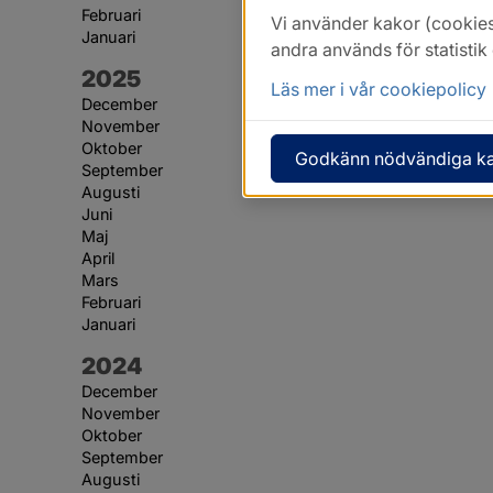
Februari
Vi använder kakor (cookies
Januari
andra används för statisti
År:
2025
Läs mer i vår cookiepolicy
December
November
Oktober
Godkänn nödvändiga k
September
Augusti
Juni
Maj
April
Mars
Februari
Januari
År:
2024
December
November
Oktober
September
Augusti