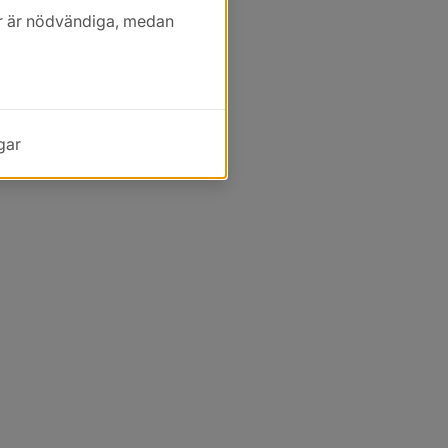
kor är nödvändiga, medan
gar