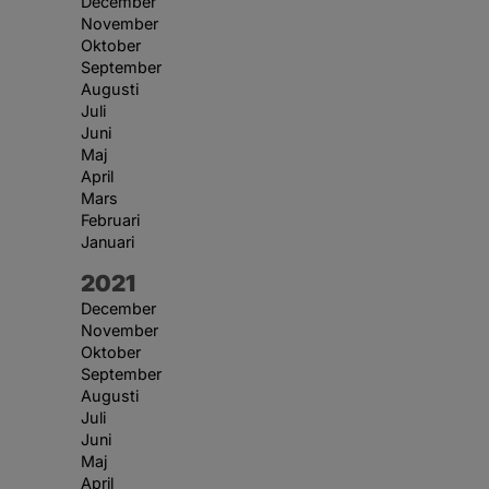
December
November
Oktober
September
Augusti
Juli
Juni
Maj
April
Mars
Februari
Januari
År:
2021
December
November
Oktober
September
Augusti
Juli
Juni
Maj
April