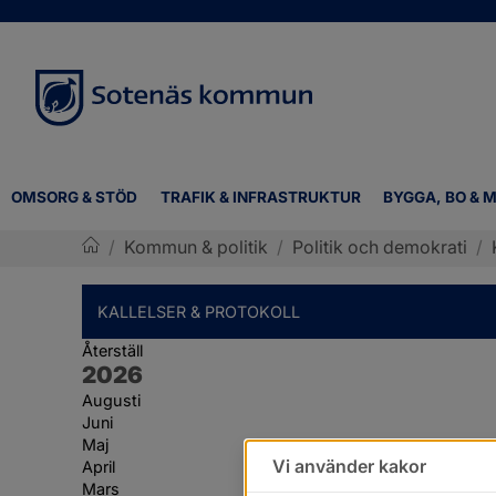
OMSORG & STÖD
TRAFIK & INFRASTRUKTUR
BYGGA, BO & M
/
Kommun & politik
/
Politik och demokrati
/
Sotenäs kommun
KALLELSER & PROTOKOLL
Återställ
År:
2026
Augusti
Juni
Maj
Vi använder kakor
April
Mars