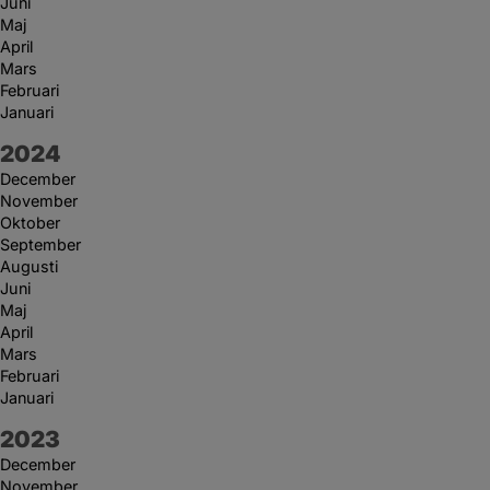
Juni
Maj
April
Mars
Februari
Januari
År:
2024
December
November
Oktober
September
Augusti
Juni
Maj
April
Mars
Februari
Januari
År:
2023
December
November