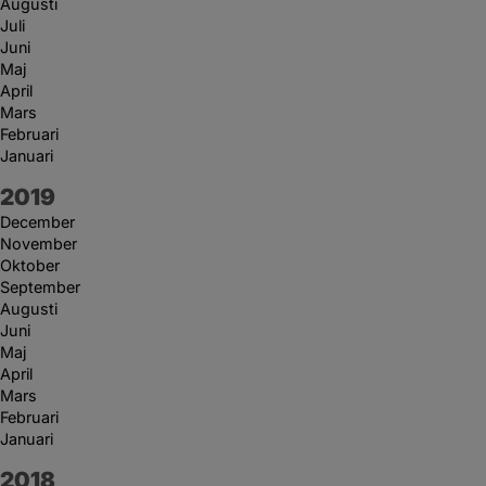
Augusti
Juli
Juni
Maj
April
Mars
Februari
Januari
År:
2019
December
November
Oktober
September
Augusti
Juni
Maj
April
Mars
Februari
Januari
År:
2018