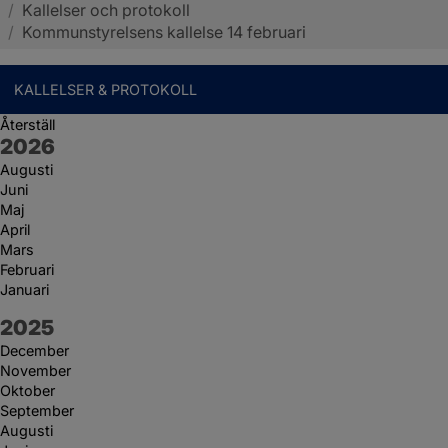
/
Kallelser och protokoll
Sotenäs kommun
/
Kommunstyrelsens kallelse 14 februari
KALLELSER & PROTOKOLL
Återställ
År:
2026
Augusti
Juni
Maj
April
Mars
Februari
Januari
År:
2025
December
November
Oktober
September
Augusti