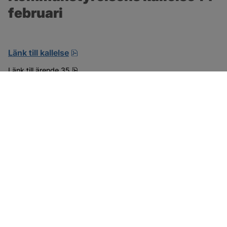
februari
pdf, öppnas i nytt fönster.
Länk till kallelse
pdf, 15.6 MB.
Länk till ärende 35
SOTENÄS KOMMUN
Besöksadress
Parkgatan 46
456 80 Kungshamn