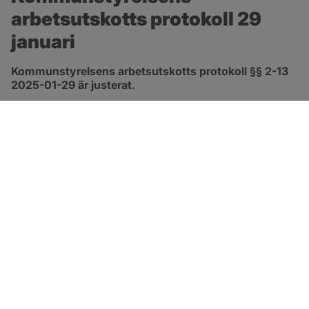
arbetsutskotts protokoll 29 
januari
Kommunstyrelsens arbetsutskotts protokoll §§ 2-13 
2025-01-29 är justerat.
pdf, 297.9 kB, öppnas i nytt fönster.
Länk till protokoll
SOTENÄS KOMMUN
Besöksadress
Parkgatan 46
456 80 Kungshamn