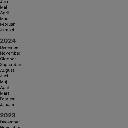
Juni
Maj
April
Mars
Februari
Januari
År:
2024
December
November
Oktober
September
Augusti
Juni
Maj
April
Mars
Februari
Januari
År:
2023
December
November