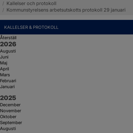
/
Kallelser och protokoll
Sotenäs kommun
/
Kommunstyrelsens arbetsutskotts protokoll 29 januari
KALLELSER & PROTOKOLL
Återställ
År:
2026
Augusti
Juni
Maj
April
Mars
Februari
Januari
År:
2025
December
November
Oktober
September
Augusti