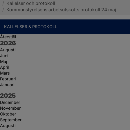
/
Kallelser och protokoll
Sotenäs kommun
/
Kommunstyrelsens arbetsutskotts protokoll 24 maj
KALLELSER & PROTOKOLL
Återställ
År:
2026
Augusti
Juni
Maj
April
Mars
Februari
Januari
År:
2025
December
November
Oktober
September
Augusti