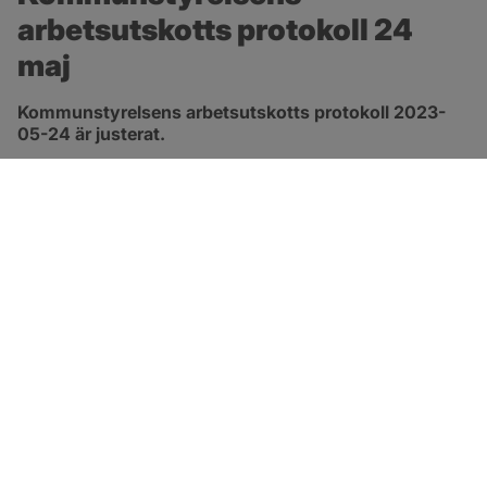
arbetsutskotts protokoll 24 
maj
Kommunstyrelsens arbetsutskotts protokoll 2023-
05-24 är justerat.
pdf, 222.5 kB, öppnas i nytt fönster.
Länk till protokoll
SOTENÄS KOMMUN
Besöksadress
Parkgatan 46
456 80 Kungshamn