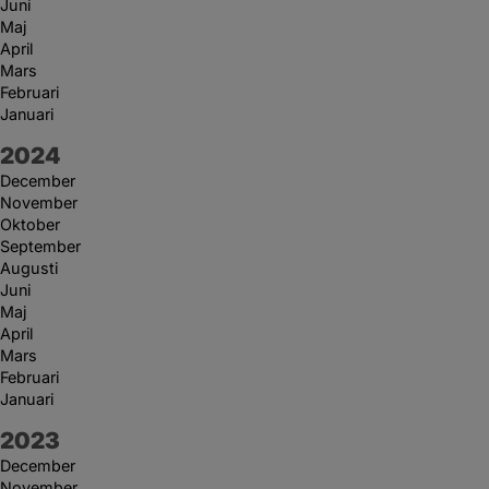
Juni
Maj
April
Mars
Februari
Januari
År:
2024
December
November
Oktober
September
Augusti
Juni
Maj
April
Mars
Februari
Januari
År:
2023
December
November