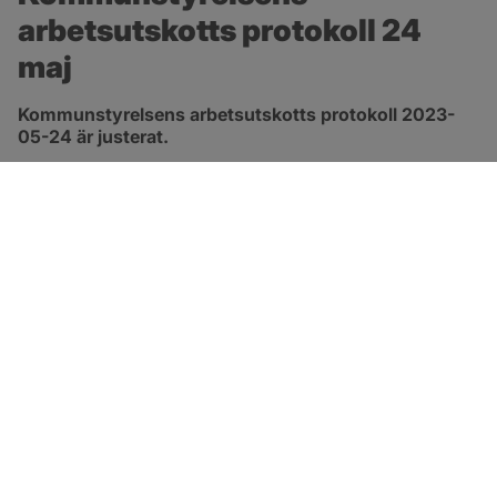
arbetsutskotts protokoll 24 
maj
Kommunstyrelsens arbetsutskotts protokoll 2023-
05-24 är justerat.
pdf, 222.5 kB, öppnas i nytt fönster.
Länk till protokoll
SOTENÄS KOMMUN
Besöksadress
Parkgatan 46
456 80 Kungshamn