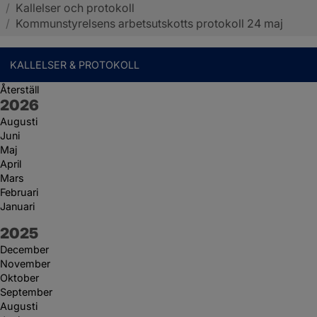
/
Kallelser och protokoll
Sotenäs kommun
/
Kommunstyrelsens arbetsutskotts protokoll 24 maj
KALLELSER & PROTOKOLL
Återställ
År:
2026
Augusti
Juni
Maj
April
Mars
Februari
Januari
År:
2025
December
November
Oktober
September
Augusti