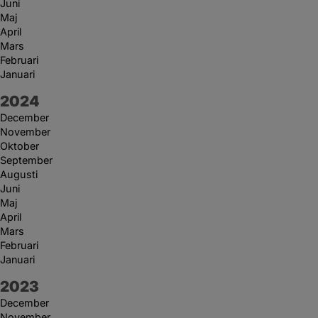
Juni
Maj
April
Mars
Februari
Januari
År:
2024
December
November
Oktober
September
Augusti
Juni
Maj
April
Mars
Februari
Januari
År:
2023
December
November