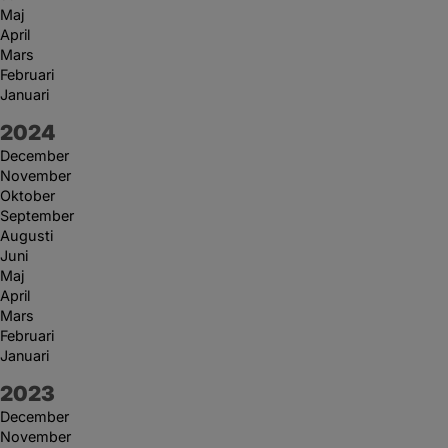
Maj
April
Mars
Februari
Januari
År:
2024
December
November
Oktober
September
Augusti
Juni
Maj
April
Mars
Februari
Januari
År:
2023
December
November