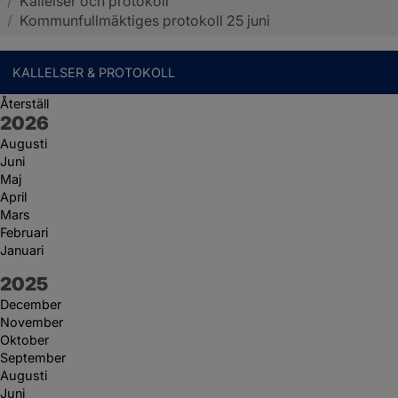
/
Kallelser och protokoll
Sotenäs kommun
/
Kommunfullmäktiges protokoll 25 juni
KALLELSER & PROTOKOLL
Återställ
År:
2026
Augusti
Juni
Maj
April
Mars
Februari
Januari
År:
2025
December
November
Oktober
September
Augusti
Juni