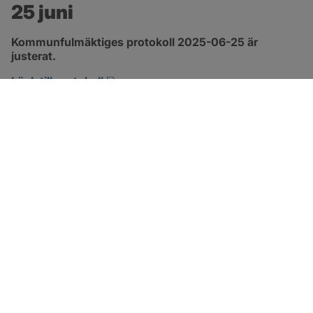
25 juni
Kommunfulmäktiges protokoll 2025-06-25 är 
justerat.
pdf, 882.8 kB, öppnas i nytt fönster.
Länk till protokoll
SOTENÄS KOMMUN
Besöksadress
Parkgatan 46
456 80 Kungshamn
Hitta hit