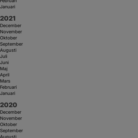
Februari
Januari
År:
2021
December
November
Oktober
September
Augusti
Juli
Juni
Maj
April
Mars
Februari
Januari
År:
2020
December
November
Oktober
September
Augusti