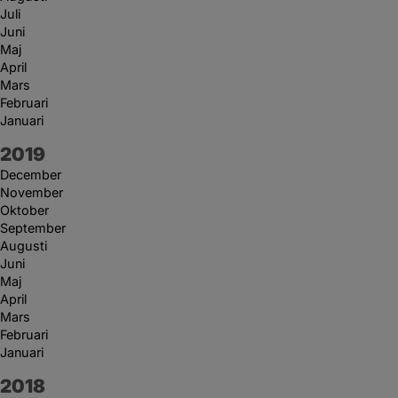
Juli
Juni
Maj
April
Mars
Februari
Januari
År:
2019
December
November
Oktober
September
Augusti
Juni
Maj
April
Mars
Februari
Januari
År:
2018