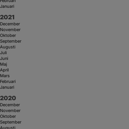
Februari
Januari
År:
2021
December
November
Oktober
September
Augusti
Juli
Juni
Maj
April
Mars
Februari
Januari
År:
2020
December
November
Oktober
September
Augusti