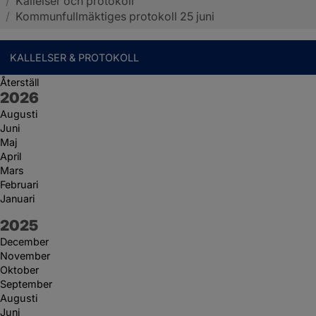
/
Kallelser och protokoll
Sotenäs kommun
/
Kommunfullmäktiges protokoll 25 juni
KALLELSER & PROTOKOLL
Återställ
År:
2026
Augusti
Juni
Maj
April
Mars
Februari
Januari
År:
2025
December
November
Oktober
September
Augusti
Juni