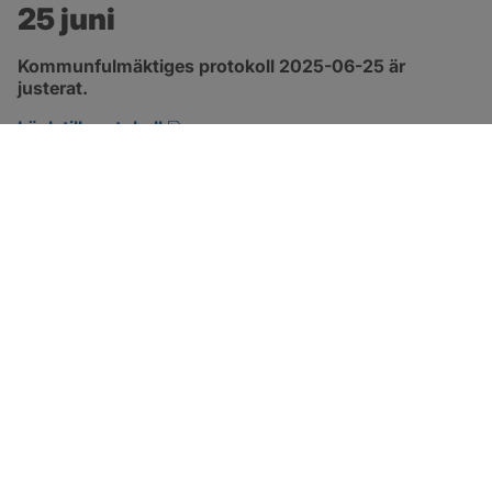
25 juni
Kommunfulmäktiges protokoll 2025-06-25 är 
justerat.
pdf, 882.8 kB, öppnas i nytt fönster.
Länk till protokoll
SOTENÄS KOMMUN
Besöksadress
Parkgatan 46
456 80 Kungshamn
Hitta hit