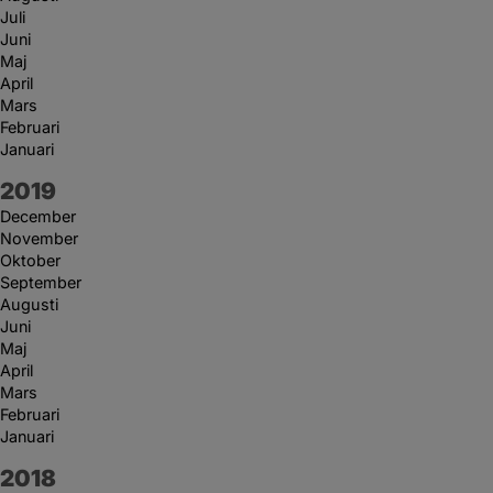
Juli
Juni
Maj
April
Mars
Februari
Januari
År:
2019
December
November
Oktober
September
Augusti
Juni
Maj
April
Mars
Februari
Januari
År:
2018