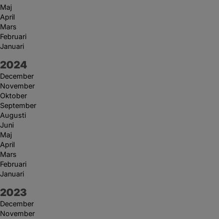
Maj
April
Mars
Februari
Januari
År:
2024
December
November
Oktober
September
Augusti
Juni
Maj
April
Mars
Februari
Januari
År:
2023
December
November