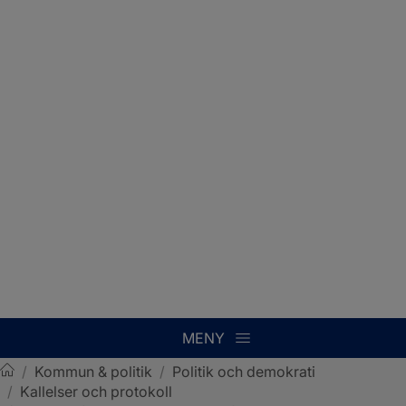
MENY
/
Kommun & politik
/
Politik och demokrati
/
Kallelser och protokoll
Sotenäs kommun