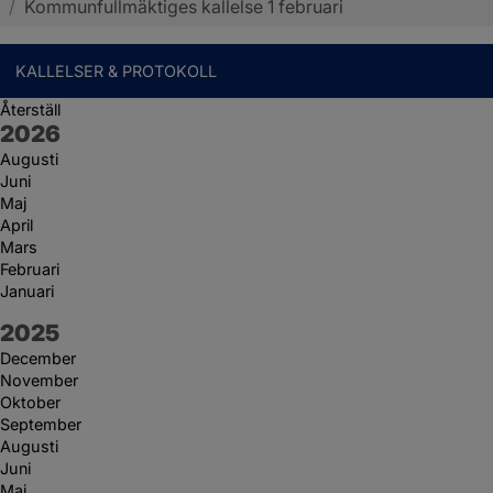
/
Kommunfullmäktiges kallelse 1 februari
KALLELSER & PROTOKOLL
Återställ
År:
2026
Augusti
Juni
Maj
April
Mars
Februari
Januari
År:
2025
December
November
Oktober
September
Augusti
Juni
Maj