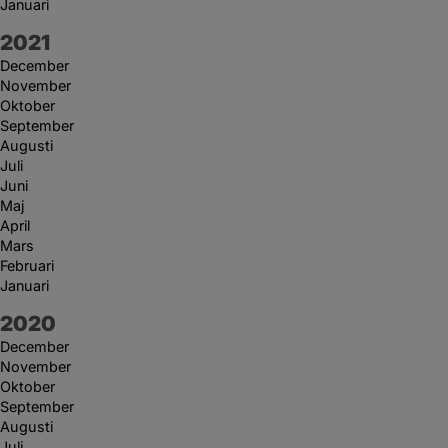
Januari
År:
2021
December
November
Oktober
September
Augusti
Juli
Juni
Maj
April
Mars
Februari
Januari
År:
2020
December
November
Oktober
September
Augusti
Juli