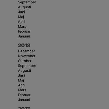
September
Augusti
Juni
Maj
April
Mars
Februari
Januari
År:
2018
December
November
Oktober
September
Augusti
Juni
Maj
April
Mars
Februari
Januari
År:
2017