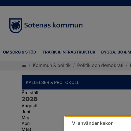
OMSORG & STÖD
TRAFIK & INFRASTRUKTUR
BYGGA, BO & M
/
Kommun & politik
/
Politik och demokrati
/
Sotenäs kommun
KALLELSER & PROTOKOLL
Återställ
År:
2026
Augusti
Juni
Maj
Vi använder kakor
April
Mars