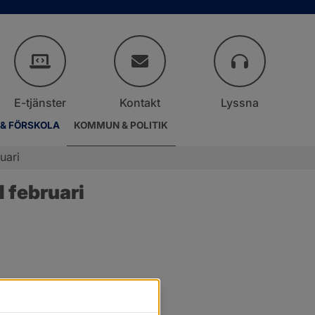
E-tjänster
Kontakt
Lyssna
 & FÖRSKOLA
KOMMUN & POLITIK
uari
 februari