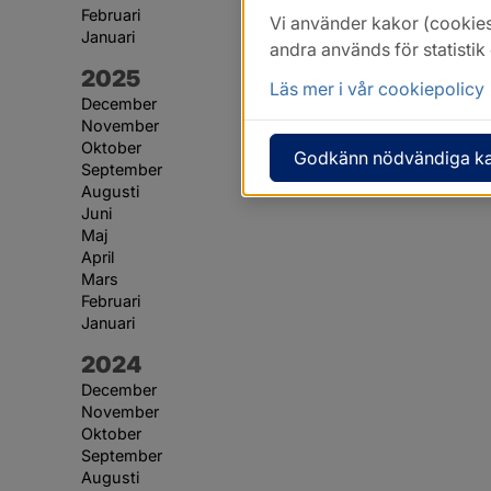
Februari
Vi använder kakor (cookies
Januari
andra används för statisti
År:
2025
Läs mer i vår cookiepolicy
December
November
Oktober
Godkänn nödvändiga k
September
Augusti
Juni
Maj
April
Mars
Februari
Januari
År:
2024
December
November
Oktober
September
Augusti