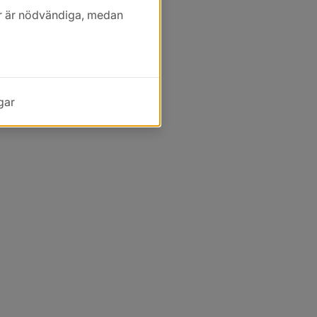
kor är nödvändiga, medan
gar