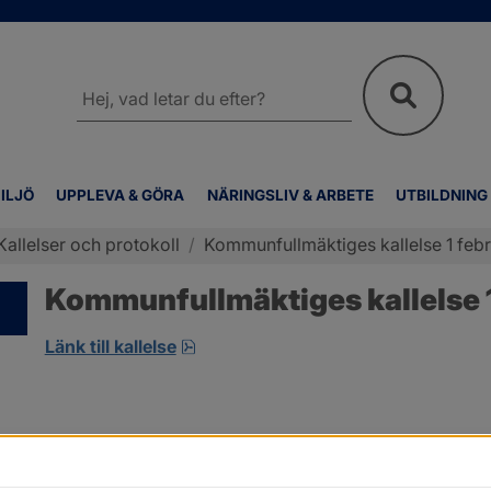
Sök
på
webbplatsen
ILJÖ
UPPLEVA & GÖRA
NÄRINGSLIV & ARBETE
UTBILDNING
Kallelser och protokoll
/
Kommunfullmäktiges kallelse 1 febr
Kommunfullmäktiges kallelse 1
pdf, 1.8 MB, öppnas i nytt fönster.
Länk till kallelse