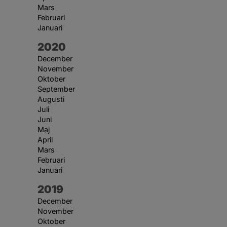
Mars
Februari
Januari
År:
2020
December
November
Oktober
September
Augusti
Juli
Juni
Maj
April
Mars
Februari
Januari
År:
2019
December
November
Oktober