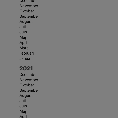
December
November
Oktober
September
Augusti
Juli
Juni
Maj
April
Mars
Februari
Januari
År:
2021
December
November
Oktober
September
Augusti
Juli
Juni
Maj
April