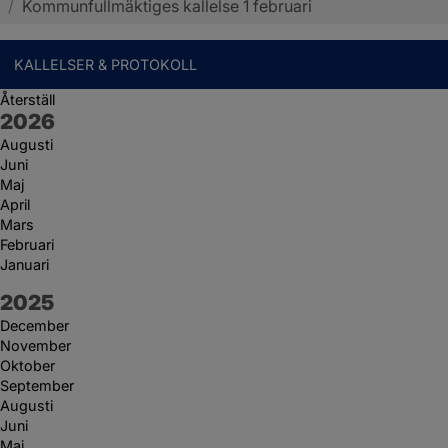
/
Kommunfullmäktiges kallelse 1 februari
KALLELSER & PROTOKOLL
Återställ
År:
2026
Augusti
Juni
Maj
April
Mars
Februari
Januari
År:
2025
December
November
Oktober
September
Augusti
Juni
Maj