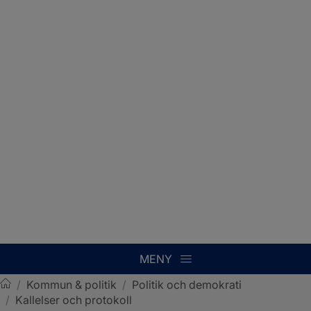
MENY
/
Kommun & politik
/
Politik och demokrati
/
Kallelser och protokoll
Sotenäs kommun