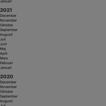
Januari
År:
2021
December
November
Oktober
September
Augusti
Juli
Juni
Maj
April
Mars
Februari
Januari
År:
2020
December
November
Oktober
September
Augusti
Juli