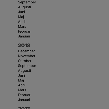
September
Augusti
Juni
Maj
April
Mars
Februari
Januari
År:
2018
December
November
Oktober
September
Augusti
Juni
Maj
April
Mars
Februari
Januari
År:
2017