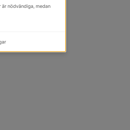
kor är nödvändiga, medan
gar