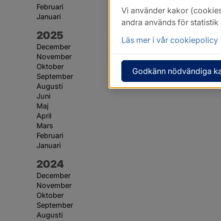
Februari
Vi använder kakor (cookies
Januari
andra används för statisti
År:
2025
Läs mer i vår cookiepolicy
December
November
Oktober
Godkänn nödvändiga k
September
Augusti
Juni
Maj
April
Mars
Februari
Januari
År:
2024
December
November
Oktober
September
Augusti