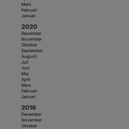
Mars
Februari
Januari
År:
2020
December
November
Oktober
September
Augusti
Juli
Juni
Maj
April
Mars
Februari
Januari
År:
2019
December
November
Oktober