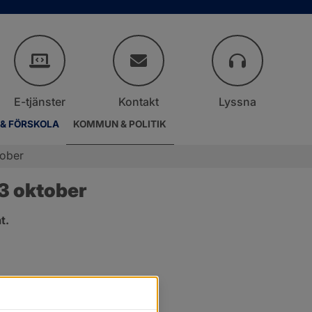
E-tjänster
Kontakt
Lyssna
 & FÖRSKOLA
KOMMUN & POLITIK
tober
3 oktober
t.
er.