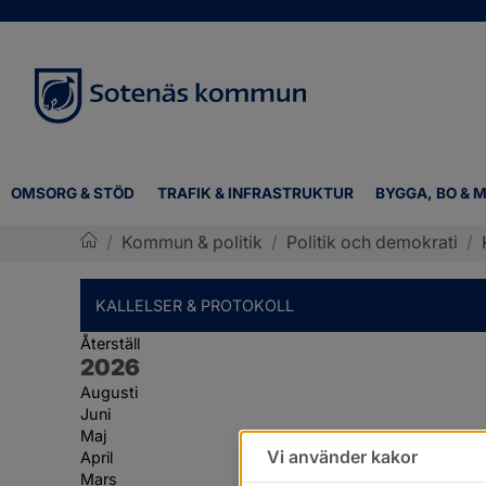
OMSORG & STÖD
TRAFIK & INFRASTRUKTUR
BYGGA, BO & M
/
Kommun & politik
/
Politik och demokrati
/
Sotenäs kommun
KALLELSER & PROTOKOLL
Återställ
År:
2026
Augusti
Juni
Maj
Vi använder kakor
April
Mars