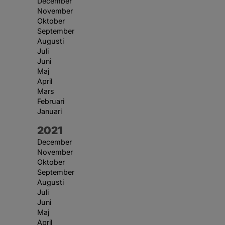
December
November
Oktober
September
Augusti
Juli
Juni
Maj
April
Mars
Februari
Januari
År:
2021
December
November
Oktober
September
Augusti
Juli
Juni
Maj
April