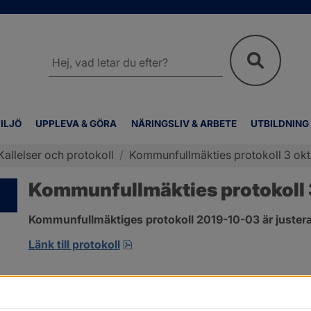
Sök
på
webbplatsen
ILJÖ
UPPLEVA & GÖRA
NÄRINGSLIV & ARBETE
UTBILDNING
Kallelser och protokoll
/
Kommunfullmäkties protokoll 3 ok
Kommunfullmäkties protokoll 
Kommunfullmäktiges protokoll 2019-10-03 är justera
pdf, 309.7 kB, öppnas i nytt fönst
Länk till protokoll