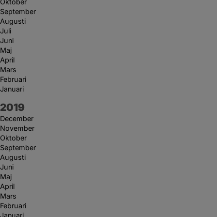
Oktober
September
Augusti
Juli
Juni
Maj
April
Mars
Februari
Januari
År:
2019
December
November
Oktober
September
Augusti
Juni
Maj
April
Mars
Februari
Januari