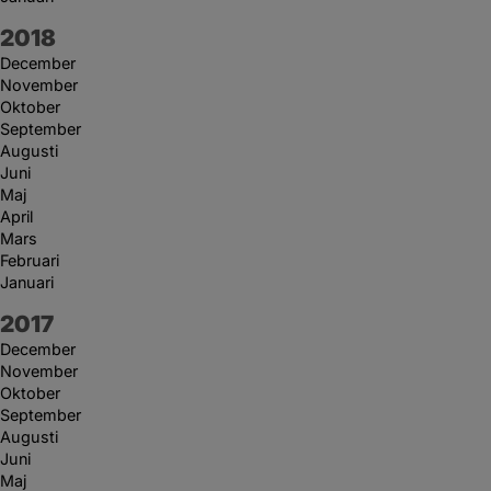
År:
2018
December
November
Oktober
September
Augusti
Juni
Maj
April
Mars
Februari
Januari
År:
2017
December
November
Oktober
September
Augusti
Juni
Maj