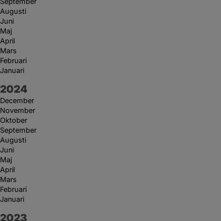
September
Augusti
Juni
Maj
April
Mars
Februari
Januari
År:
2024
December
November
Oktober
September
Augusti
Juni
Maj
April
Mars
Februari
Januari
År:
2023