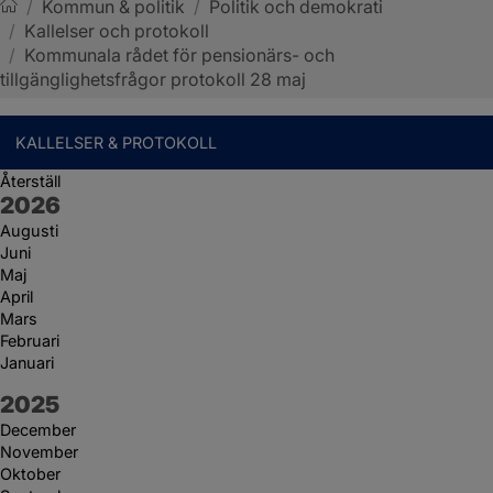
/
Kommun & politik
/
Politik och demokrati
/
Kallelser och protokoll
Sotenäs kommun
/
Kommunala rådet för pensionärs- och
tillgänglighetsfrågor protokoll 28 maj
KALLELSER & PROTOKOLL
Återställ
År:
2026
Augusti
Juni
Maj
April
Mars
Februari
Januari
År:
2025
December
November
Oktober