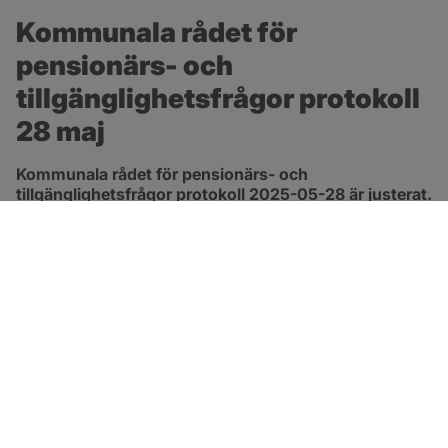
Kommunala rådet för 
pensionärs- och 
tillgänglighetsfrågor protokoll 
28 maj
Kommunala rådet för pensionärs- och 
tillgänglighetsfrågor protokoll 2025-05-28 är justerat.
pdf, 265.1 kB, öppnas i nytt fönster.
Länk till protokoll
SOTENÄS KOMMUN