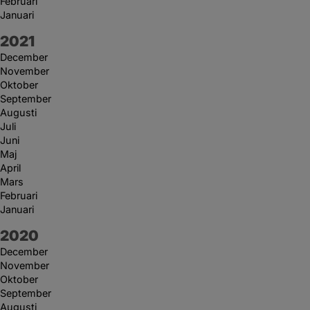
Februari
Januari
År:
2021
December
November
Oktober
September
Augusti
Juli
Juni
Maj
April
Mars
Februari
Januari
År:
2020
December
November
Oktober
September
Augusti