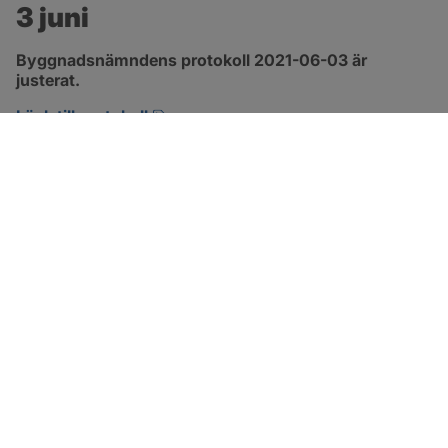
3 juni
Byggnadsnämndens protokoll 2021-06-03 är 
justerat.
pdf, 1.7 MB, öppnas i nytt fönster.
Länk till protokoll
SOTENÄS KOMMUN
Besöksadress
Parkgatan 46
456 80 Kungshamn
Hitta hit