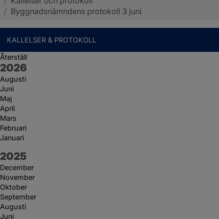
/
Kallelser och protokoll
Sotenäs kommun
/
Byggnadsnämndens protokoll 3 juni
KALLELSER & PROTOKOLL
Återställ
År:
2026
Augusti
Juni
Maj
April
Mars
Februari
Januari
År:
2025
December
November
Oktober
September
Augusti
Juni