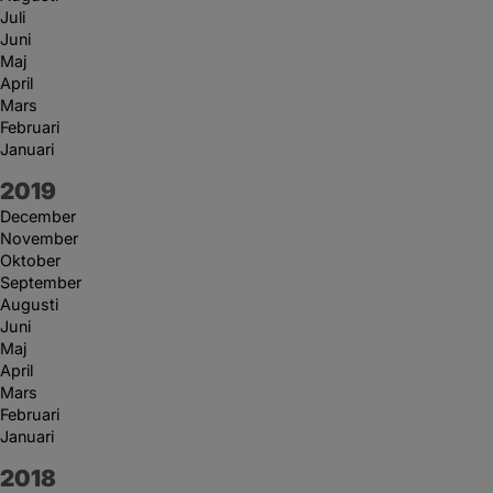
Juli
Juni
Maj
April
Mars
Februari
Januari
År:
2019
December
November
Oktober
September
Augusti
Juni
Maj
April
Mars
Februari
Januari
År:
2018