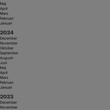
Maj
April
Mars
Februari
Januari
År:
2024
December
November
Oktober
September
Augusti
Juni
Maj
April
Mars
Februari
Januari
År:
2023
December
November