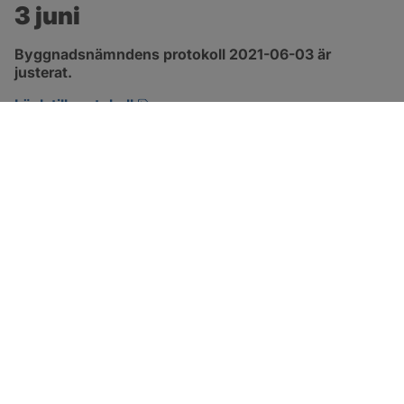
3 juni
Byggnadsnämndens protokoll 2021-06-03 är 
justerat.
pdf, 1.7 MB, öppnas i nytt fönster.
Länk till protokoll
SOTENÄS KOMMUN
Besöksadress
Parkgatan 46
456 80 Kungshamn
Hitta hit