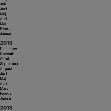
Juli
Juni
Maj
April
Mars
Februari
Januari
År:
2019
December
November
Oktober
September
Augusti
Juni
Maj
April
Mars
Februari
Januari
År:
2018