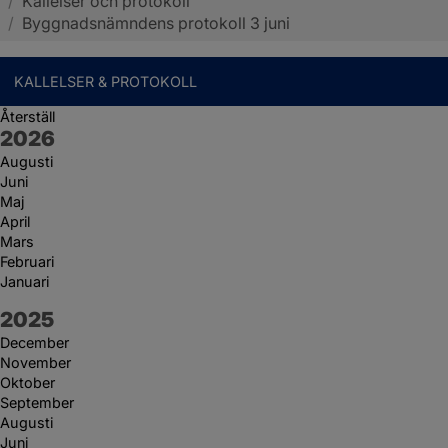
/
Kallelser och protokoll
Sotenäs kommun
/
Byggnadsnämndens protokoll 3 juni
KALLELSER & PROTOKOLL
Återställ
År:
2026
Augusti
Juni
Maj
April
Mars
Februari
Januari
År:
2025
December
November
Oktober
September
Augusti
Juni