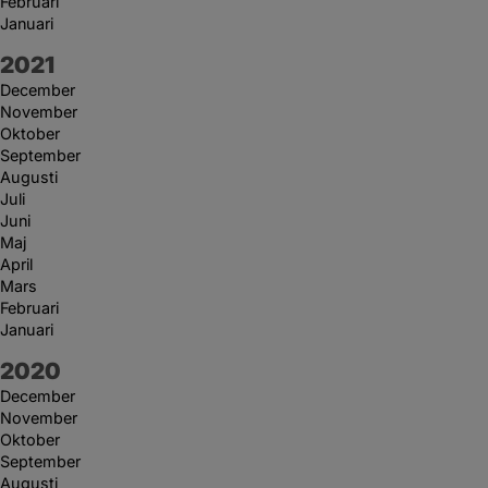
Februari
Januari
År:
2021
December
November
Oktober
September
Augusti
Juli
Juni
Maj
April
Mars
Februari
Januari
År:
2020
December
November
Oktober
September
Augusti