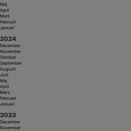
Maj
April
Mars
Februari
Januari
År:
2024
December
November
Oktober
September
Augusti
Juni
Maj
April
Mars
Februari
Januari
År:
2023
December
November