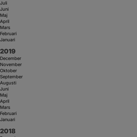
Juli
Juni
Maj
April
Mars
Februari
Januari
År:
2019
December
November
Oktober
September
Augusti
Juni
Maj
April
Mars
Februari
Januari
År:
2018