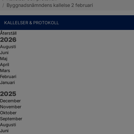
/
Byggnadsnämndens kallelse 2 februari
KALLELSER & PROTOKOLL
Återställ
År:
2026
Augusti
Juni
Maj
April
Mars
Februari
Januari
År:
2025
December
November
Oktober
September
Augusti
Juni