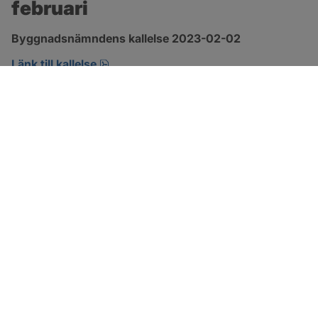
februari
Byggnadsnämndens kallelse 2023-02-02
pdf, 98 kB, öppnas i nytt fönster.
Länk till kallelse
SOTENÄS KOMMUN
Besöksadress
Parkgatan 46
456 80 Kungshamn
Hitta hit