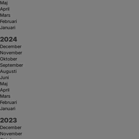
Maj
April
Mars
Februari
Januari
År:
2024
December
November
Oktober
September
Augusti
Juni
Maj
April
Mars
Februari
Januari
År:
2023
December
November