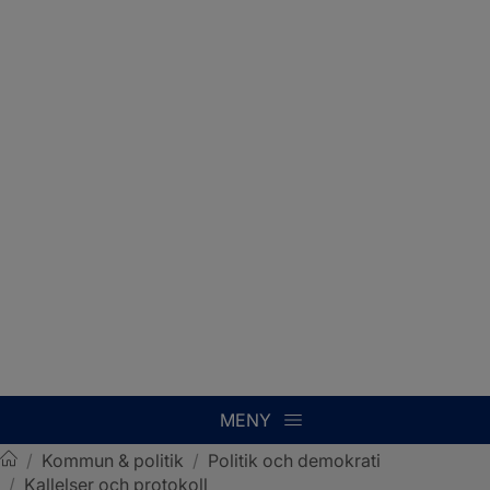
MENY
/
Kommun & politik
/
Politik och demokrati
/
Kallelser och protokoll
Sotenäs kommun