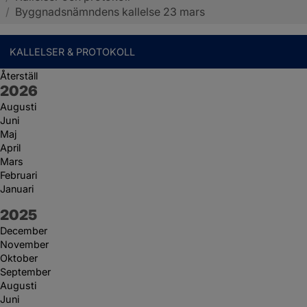
/
Byggnadsnämndens kallelse 23 mars
KALLELSER & PROTOKOLL
Återställ
År:
2026
Augusti
Juni
Maj
April
Mars
Februari
Januari
År:
2025
December
November
Oktober
September
Augusti
Juni