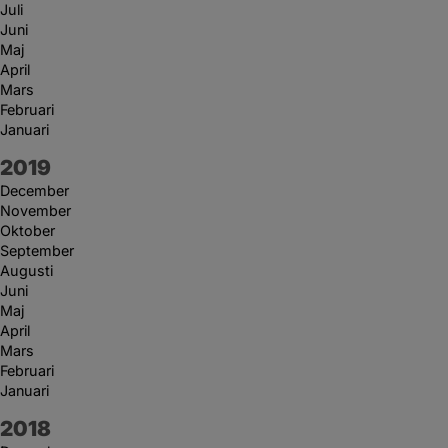
Juli
Juni
Maj
April
Mars
Februari
Januari
År:
2019
December
November
Oktober
September
Augusti
Juni
Maj
April
Mars
Februari
Januari
År:
2018