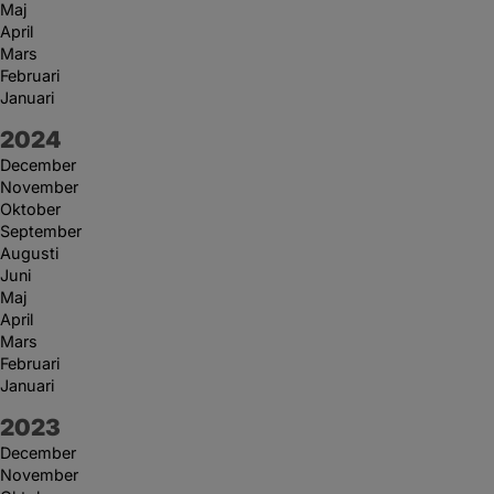
Maj
April
Mars
Februari
Januari
År:
2024
December
November
Oktober
September
Augusti
Juni
Maj
April
Mars
Februari
Januari
År:
2023
December
November