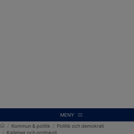
MENY
/
Kommun & politik
/
Politik och demokrati
/
Kallelser och protokoll
Sotenäs kommun