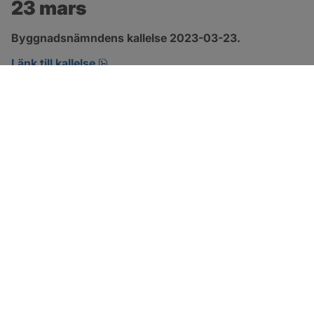
23 mars
Byggnadsnämndens kallelse 2023-03-23.
pdf, 101.6 kB, öppnas i nytt fönster.
Länk till kallelse
SOTENÄS KOMMUN
Besöksadress
Parkgatan 46
456 80 Kungshamn
Hitta hit