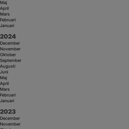
Maj
April
Mars
Februari
Januari
År:
2024
December
November
Oktober
September
Augusti
Juni
Maj
April
Mars
Februari
Januari
År:
2023
December
November