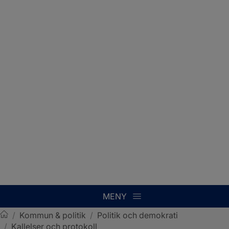
MENY
/
Kommun & politik
/
Politik och demokrati
/
Kallelser och protokoll
Sotenäs kommun