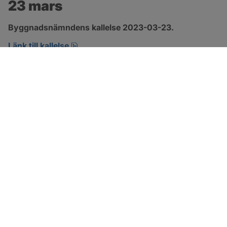
23 mars
Byggnadsnämndens kallelse 2023-03-23.
pdf, 101.6 kB, öppnas i nytt fönster.
Länk till kallelse
SOTENÄS KOMMUN
Besöksadress
Parkgatan 46
456 80 Kungshamn
Hitta hit