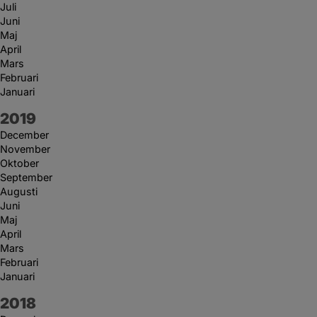
Juli
Juni
Maj
April
Mars
Februari
Januari
År:
2019
December
November
Oktober
September
Augusti
Juni
Maj
April
Mars
Februari
Januari
År:
2018