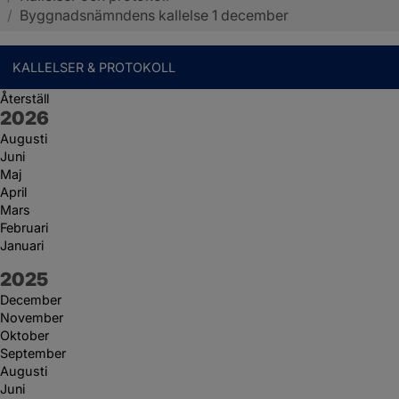
/
Byggnadsnämndens kallelse 1 december
KALLELSER & PROTOKOLL
Återställ
År:
2026
Augusti
Juni
Maj
April
Mars
Februari
Januari
År:
2025
December
November
Oktober
September
Augusti
Juni