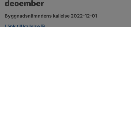
december
Byggnadsnämndens kallelse 2022-12-01
pdf, 124.1 kB, öppnas i nytt fönster.
Länk till kallelse
SOTENÄS KOMMUN
Besöksadress
Parkgatan 46
456 80 Kungshamn
Hitta hit