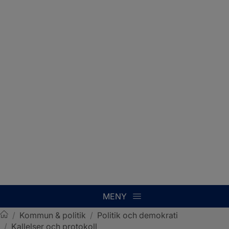
MENY
/
Kommun & politik
/
Politik och demokrati
/
Kallelser och protokoll
Sotenäs kommun