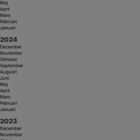
Maj
April
Mars
Februari
Januari
År:
2024
December
November
Oktober
September
Augusti
Juni
Maj
April
Mars
Februari
Januari
År:
2023
December
November