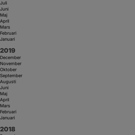
Juli
Juni
Maj
April
Mars
Februari
Januari
År:
2019
December
November
Oktober
September
Augusti
Juni
Maj
April
Mars
Februari
Januari
År:
2018