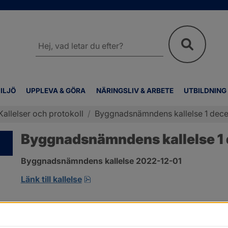
Sök
på
webbplatsen
ILJÖ
UPPLEVA & GÖRA
NÄRINGSLIV & ARBETE
UTBILDNING
Kallelser och protokoll
/
Byggnadsnämndens kallelse 1 dec
Byggnadsnämndens kallelse 1
Byggnadsnämndens kallelse 2022-12-01
pdf, 124.1 kB, öppnas i nytt fönster
Länk till kallelse