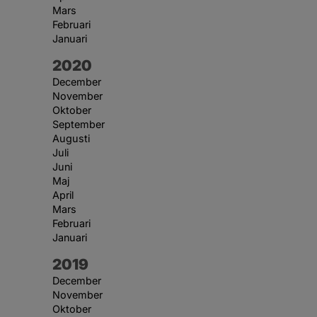
Mars
Februari
Januari
År:
2020
December
November
Oktober
September
Augusti
Juli
Juni
Maj
April
Mars
Februari
Januari
År:
2019
December
November
Oktober