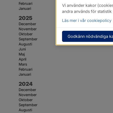
Februari
Vi använder kakor (cookies
Januari
andra används för statisti
År:
2025
Läs mer i vår cookiepolicy
December
November
Oktober
Godkänn nödvändiga k
September
Augusti
Juni
Maj
April
Mars
Februari
Januari
År:
2024
December
November
Oktober
September
Augusti