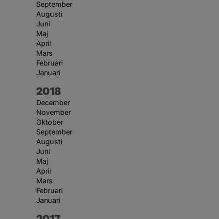
September
Augusti
Juni
Maj
April
Mars
Februari
Januari
År:
2018
December
November
Oktober
September
Augusti
Juni
Maj
April
Mars
Februari
Januari
År:
2017