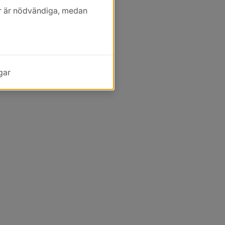
kor är nödvändiga, medan
gar