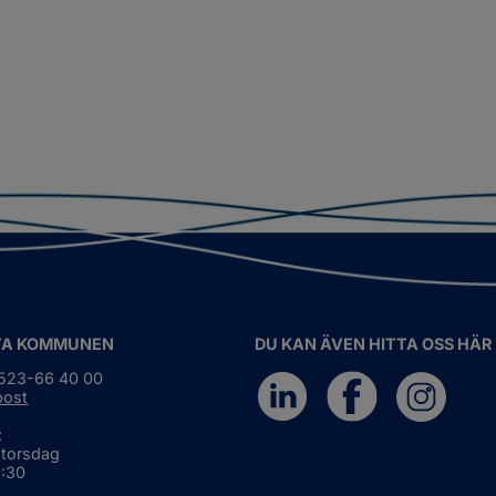
TA KOMMUNEN
DU KAN ÄVEN HITTA OSS HÄR
0523-66 40 00
post
:
 torsdag
6:30