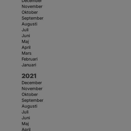
December
November
Oktober
September
Augusti
Juli
Juni
Maj
April
Mars
Februari
Januari
År:
2021
December
November
Oktober
September
Augusti
Juli
Juni
Maj
April