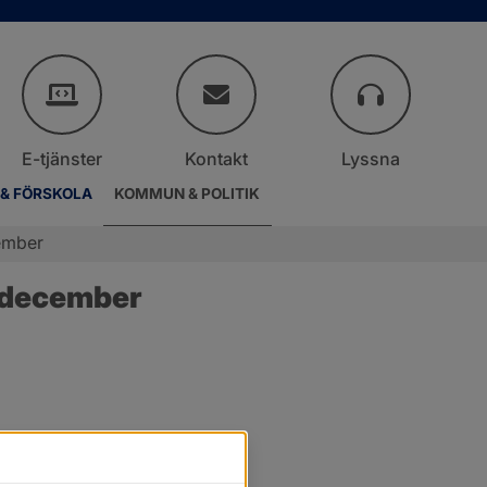
E-tjänster
Kontakt
Lyssna
 & FÖRSKOLA
KOMMUN & POLITIK
ember
 december
.