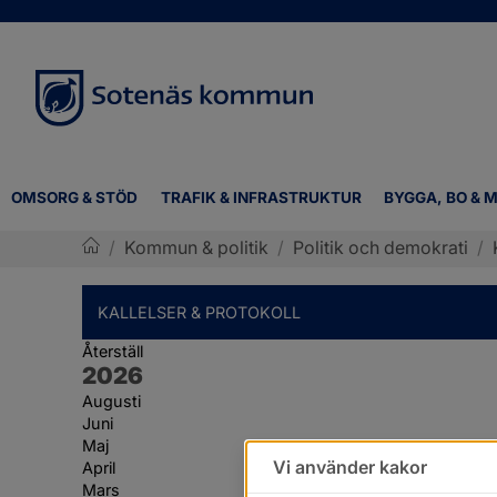
OMSORG & STÖD
TRAFIK & INFRASTRUKTUR
BYGGA, BO & M
/
Kommun & politik
/
Politik och demokrati
/
Sotenäs kommun
KALLELSER & PROTOKOLL
Återställ
År:
2026
Augusti
Juni
Maj
Vi använder kakor
April
Mars