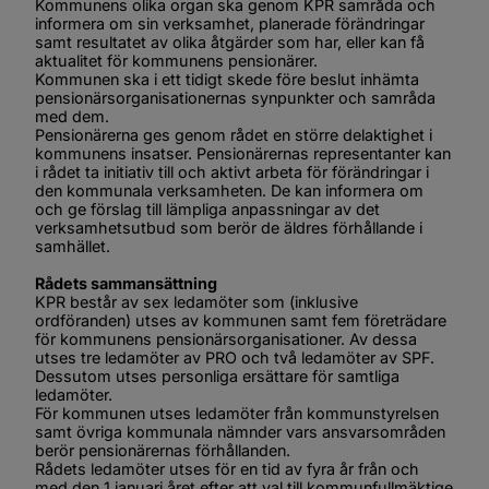
Kommunens olika organ ska genom KPR samråda och 
informera om sin verksamhet, planerade förändringar 
samt resultatet av olika åtgärder som har, eller kan få 
aktualitet för kommunens pensionärer.
Kommunen ska i ett tidigt skede före beslut inhämta 
pensionärsorganisationernas synpunkter och samråda 
med dem.
Pensionärerna ges genom rådet en större delaktighet i 
kommunens insatser. Pensionärernas representanter kan 
i rådet ta initiativ till och aktivt arbeta för förändringar i 
den kommunala verksamheten. De kan informera om 
och ge förslag till lämpliga anpassningar av det 
verksamhetsutbud som berör de äldres förhållande i 
samhället.
Rådets sammansättning
KPR består av sex ledamöter som (inklusive 
ordföranden) utses av kommunen samt fem företrädare 
för kommunens pensionärsorganisationer. Av dessa 
utses tre ledamöter av PRO och två ledamöter av SPF. 
Dessutom utses personliga ersättare för samtliga 
ledamöter.
För kommunen utses ledamöter från kommunstyrelsen 
samt övriga kommunala nämnder vars ansvarsområden 
berör pensionärernas förhållanden.
Rådets ledamöter utses för en tid av fyra år från och 
med den 1 januari året efter att val till kommunfullmäktige 