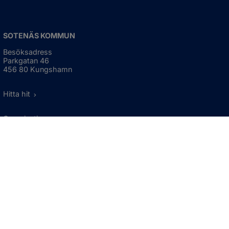
SOTENÄS KOMMUN
Besöksadress
Parkgatan 46
456 80 Kungshamn
Hitta hit
Organisationsnummer:
212000-1322
KONTAKTA KOMMUNEN
Telefon: 0523-66 40 00
Skicka e-post
Besökstid:
Måndag - torsdag
08:00 - 16:30
Fredag
08:00 - 15:00