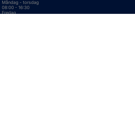
Måndag - torsdag
08:00 - 16:30
Fredag
08:00 - 15:00
Öppnas i nytt fönster.
För avvikande öppettider, 
klicka här
Press och informationsmaterial
DU KAN ÄVEN HITTA OSS HÄR
OM WEBBPLATSEN
Information om webbplatsen
Om kakor (cookies)
Tillgänglighetsredogörelse
GDPR
Webbkarta
Translate