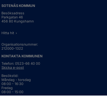
SOTENÄS KOMMUN
Besöksadress
Parkgatan 46
456 80 Kungshamn
Hitta hit
Organisationsnummer:
212000-1322
KONTAKTA KOMMUNEN
Telefon: 0523-66 40 00
Skicka e-post
Besökstid:
Måndag - torsdag
08:00 - 16:30
Fredag
08:00 - 15:00
Öppnas i nytt fönster.
För avvikande öppettider, 
klicka här