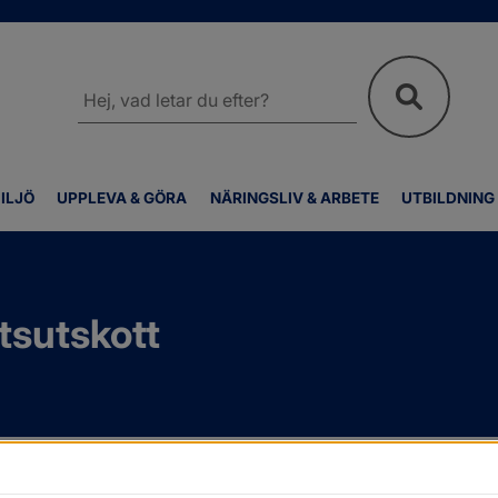
Sök
på
webbplatsen
ILJÖ
UPPLEVA & GÖRA
NÄRINGSLIV & ARBETE
UTBILDNING
sutskott
Kallelser och protokoll
/
Kommunstyrelsens arbetsutskott