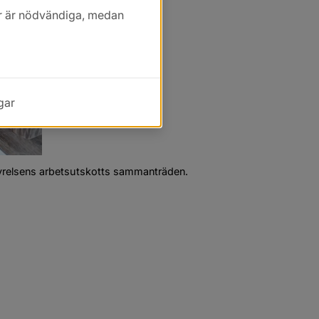
kott
kor är nödvändiga, medan
gar
tyrelsens arbetsutskotts sammanträden.
 i nytt fönster.
as i nytt fönster.
 i nytt fönster.
 i nytt fönster.
f, 153.3 kB, öppnas i nytt fönster.