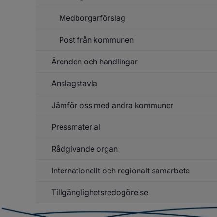
Medborgarförslag
Post från kommunen
Ärenden och handlingar
Anslagstavla
Un
f
Är
Jämför oss med andra kommuner
Un
o
f
ha
An
Pressmaterial
Rådgivande organ
Un
f
Pr
Internationellt och regionalt samarbete
Un
f
Rå
Tillgänglighetsredogörelse
Un
or
f
In
o