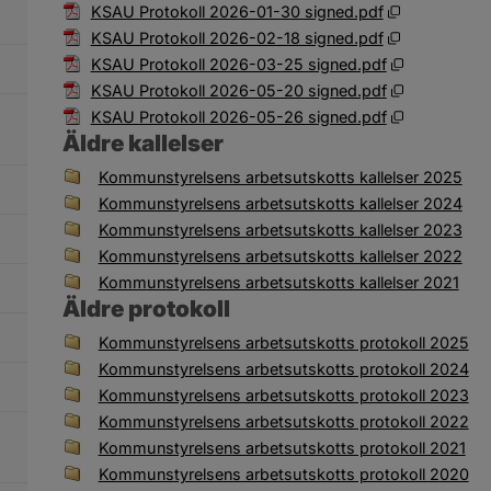
Pdf, 887.1 kB
KSAU Protokoll 2026-01-30 signed.pdf
Pdf, 738.7 k
KSAU Protokoll 2026-02-18 signed.pdf
Pdf, 1.2 MB,
KSAU Protokoll 2026-03-25 signed.pdf
Pdf, 890.6 k
KSAU Protokoll 2026-05-20 signed.pdf
Pdf, 576.4 k
KSAU Protokoll 2026-05-26 signed.pdf
Äldre kallelser
Filer tillgängliga för nedladdning
Ikon som illustrerar filtyp
Filnamn
Filstorlek
Datu
Kommunstyrelsens arbetsutskotts kallelser 2025
Kommunstyrelsens arbetsutskotts kallelser 2024
Kommunstyrelsens arbetsutskotts kallelser 2023
Kommunstyrelsens arbetsutskotts kallelser 2022
Kommunstyrelsens arbetsutskotts kallelser 2021
Äldre protokoll
Filer tillgängliga för nedladdning
Ikon som illustrerar filtyp
Filnamn
Filstorlek
Datu
Kommunstyrelsens arbetsutskotts protokoll 2025
Kommunstyrelsens arbetsutskotts protokoll 2024
Kommunstyrelsens arbetsutskotts protokoll 2023
Kommunstyrelsens arbetsutskotts protokoll 2022
Kommunstyrelsens arbetsutskotts protokoll 2021
Kommunstyrelsens arbetsutskotts protokoll 2020