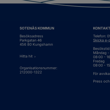
re
sa
SOTENÄS KOMMUN
KONTAK
Besöksadress
Telefon: 
Parkgatan 46
Skicka e-
456 80 Kungshamn
Besökstid
Måndag -
Hitta hit
08:00 - 1
Fredag
08:00 - 1
Organisationsnummer:
212000-1322
För avvika
Press och