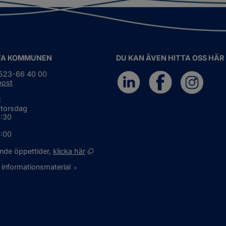
gionalt
marbete
TA KOMMUNEN
DU KAN ÄVEN HITTA OSS HÄR
0523-66 40 00
post
:
 torsdag
6:30
5:00
Öppnas i nytt fönster.
nde öppettider, 
klicka här
 informationsmaterial