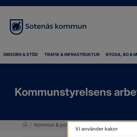
OMSORG & STÖD
TRAFIK & INFRASTRUKTUR
BYGGA, BO & M
Kommunstyrelsens arbet
/
Kommun & politik
/
Politik och demokrati
/
Vi använder kakor
Sotenäs kommun