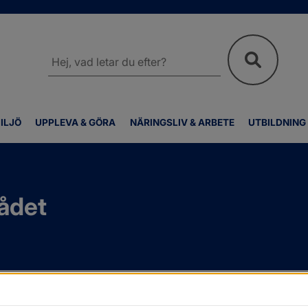
Sök
på
webbplatsen
ILJÖ
UPPLEVA & GÖRA
NÄRINGSLIV & ARBETE
UTBILDNING
ådet
Kallelser och protokoll
/
Kommunala pensionärsrådet