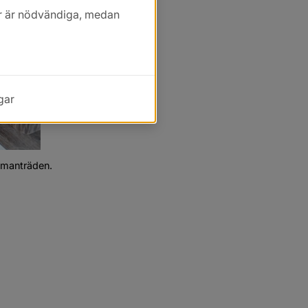
kor är nödvändiga, medan
gar
mmanträden.
m fil laddades upp