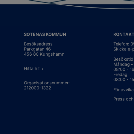
re
sa
SOTENÄS KOMMUN
KONTAK
Besöksadress
Telefon: 
Parkgatan 46
Skicka e-
456 80 Kungshamn
Besökstid
Måndag -
Hitta hit
08:00 - 1
Fredag
08:00 - 1
Organisationsnummer:
212000-1322
För avvika
Press och