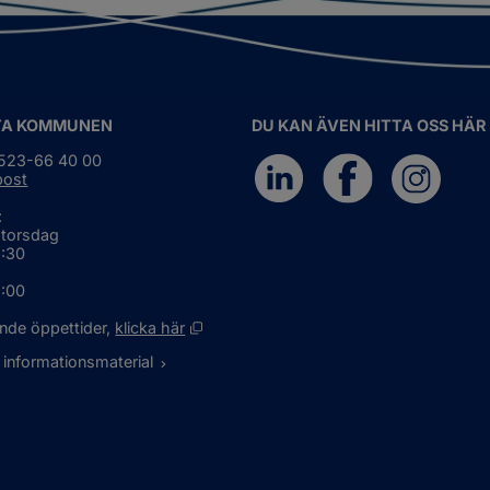
gionalt
marbete
TA KOMMUNEN
DU KAN ÄVEN HITTA OSS HÄR
0523-66 40 00
post
:
 torsdag
6:30
5:00
Öppnas i nytt fönster.
nde öppettider, 
klicka här
 informationsmaterial