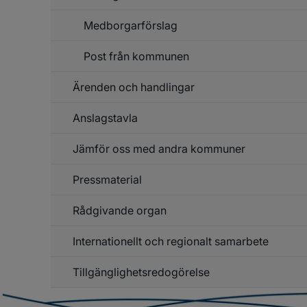
Medborgarförslag
Post från kommunen
Ärenden och handlingar
Anslagstavla
Un
f
Är
Jämför oss med andra kommuner
Un
o
f
ha
An
Pressmaterial
Rådgivande organ
Un
f
Pr
Internationellt och regionalt samarbete
Un
f
Rå
Tillgänglighetsredogörelse
Un
or
f
In
o