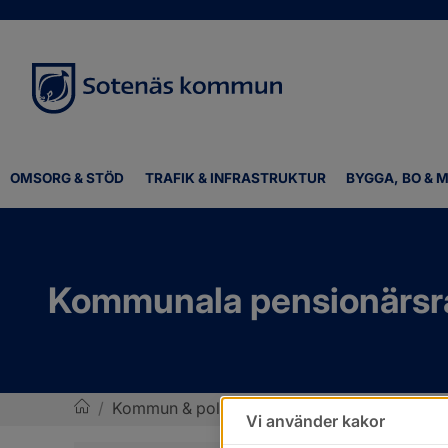
OMSORG & STÖD
TRAFIK & INFRASTRUKTUR
BYGGA, BO & M
Kommunala pensionärsr
/
Kommun & politik
/
Politik och demokrati
/
Vi använder kakor
Sotenäs kommun