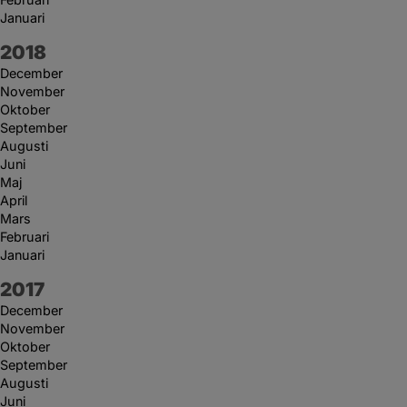
Januari
År:
2018
December
November
Oktober
September
Augusti
Juni
Maj
April
Mars
Februari
Januari
År:
2017
December
November
Oktober
September
Augusti
Juni