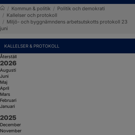
/
Kommun & politik
/
Politik och demokrati
/
Kallelser och protokoll
Sotenäs kommun
/
Miljö- och byggnämndens arbetsutskotts protokoll 23
juni
KALLELSER & PROTOKOLL
Återställ
År:
2026
Augusti
Juni
Maj
April
Mars
Februari
Januari
År:
2025
December
November