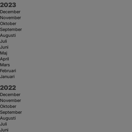
År:
2023
December
November
Oktober
September
Augusti
Juli
Juni
Maj
April
Mars
Februari
Januari
År:
2022
December
November
Oktober
September
Augusti
Juli
Juni