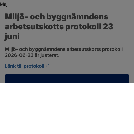
Maj
Miljö- och byggnämndens 
arbetsutskotts protokoll 23 
juni
Miljö- och byggnämndens arbetsutskotts protokoll 
2026-06-23 är justerat.
pdf, 692.2 kB, öppnas i nytt fönster.
Länk till protokoll
Kontakt