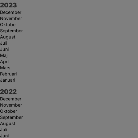
År:
2023
December
November
Oktober
September
Augusti
Juli
Juni
Maj
April
Mars
Februari
Januari
År:
2022
December
November
Oktober
September
Augusti
Juli
Juni