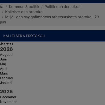
/
Kommun & politik
/
Politik och demokrati
/
Kallelser och protokoll
Sotenäs kommun
/
Miljö- och byggnämndens arbetsutskotts protokoll 23
juni
KALLELSER & PROTOKOLL
Återställ
År:
2026
Augusti
Juni
Maj
April
Mars
Februari
Januari
År:
2025
December
November