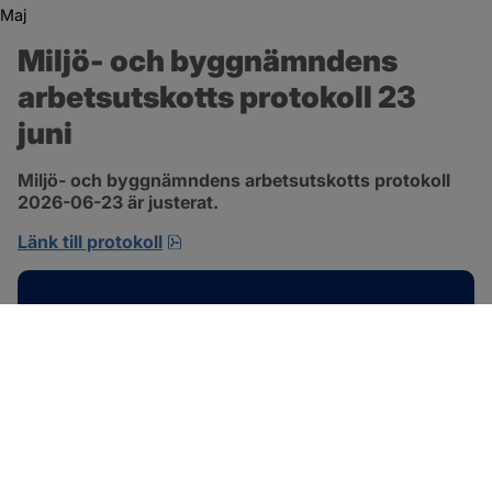
Maj
Miljö- och byggnämndens 
arbetsutskotts protokoll 23 
juni
Miljö- och byggnämndens arbetsutskotts protokoll 
2026-06-23 är justerat.
pdf, 692.2 kB, öppnas i nytt fönster.
Länk till protokoll
Kontakt