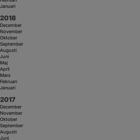
Januari
År:
2018
December
November
Oktober
September
Augusti
Juni
Maj
April
Mars
Februari
Januari
År:
2017
December
November
Oktober
September
Augusti
Juni