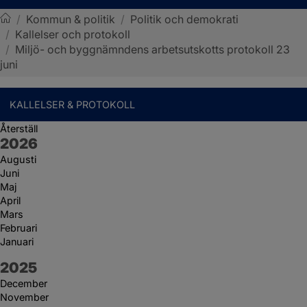
/
Kommun & politik
/
Politik och demokrati
/
Kallelser och protokoll
Sotenäs kommun
/
Miljö- och byggnämndens arbetsutskotts protokoll 23
juni
KALLELSER & PROTOKOLL
Återställ
År:
2026
Augusti
Juni
Maj
April
Mars
Februari
Januari
År:
2025
December
November