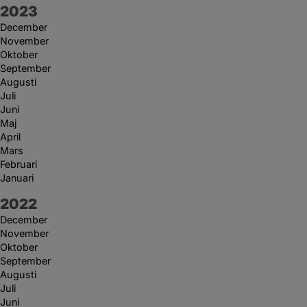
År:
2023
December
November
Oktober
September
Augusti
Juli
Juni
Maj
April
Mars
Februari
Januari
År:
2022
December
November
Oktober
September
Augusti
Juli
Juni