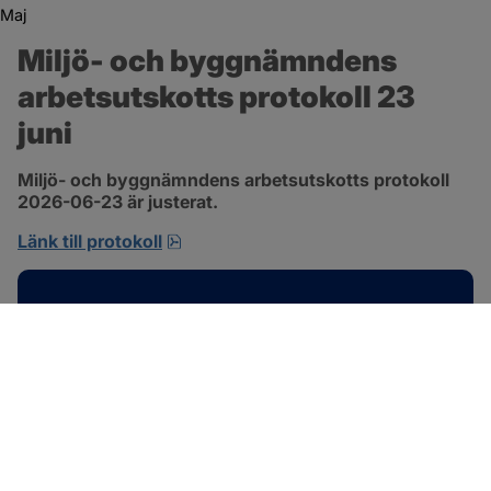
Maj
Miljö- och byggnämndens 
arbetsutskotts protokoll 23 
juni
Miljö- och byggnämndens arbetsutskotts protokoll 
2026-06-23 är justerat.
pdf, 692.2 kB, öppnas i nytt fönster.
Länk till protokoll
Kontakt