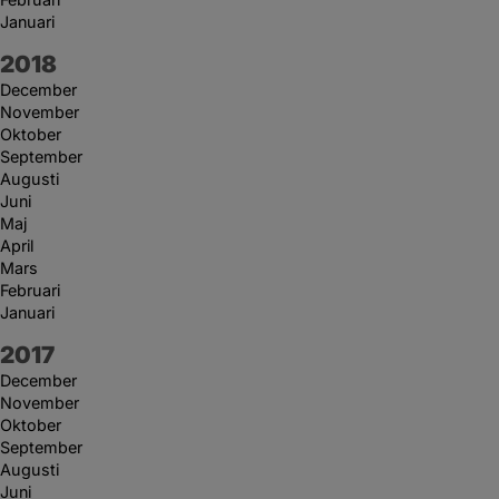
Januari
År:
2018
December
November
Oktober
September
Augusti
Juni
Maj
April
Mars
Februari
Januari
År:
2017
December
November
Oktober
September
Augusti
Juni