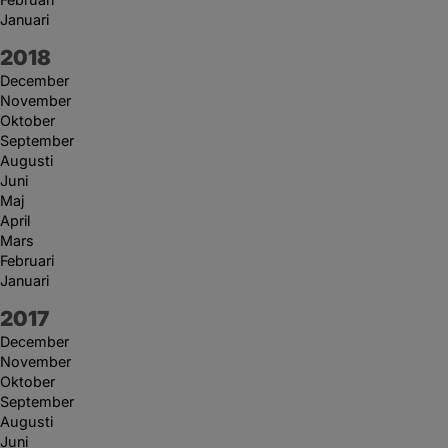
Januari
År:
2018
December
November
Oktober
September
Augusti
Juni
Maj
April
Mars
Februari
Januari
År:
2017
December
November
Oktober
September
Augusti
Juni