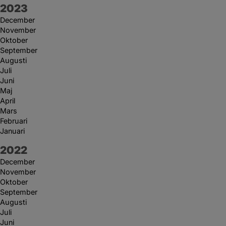
År:
2023
December
November
Oktober
September
Augusti
Juli
Juni
Maj
April
Mars
Februari
Januari
År:
2022
December
November
Oktober
September
Augusti
Juli
Juni