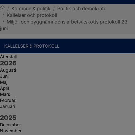
/
Kommun & politik
/
Politik och demokrati
/
Kallelser och protokoll
Sotenäs kommun
/
Miljö- och byggnämndens arbetsutskotts protokoll 23
juni
KALLELSER & PROTOKOLL
Återställ
År:
2026
Augusti
Juni
Maj
April
Mars
Februari
Januari
År:
2025
December
November