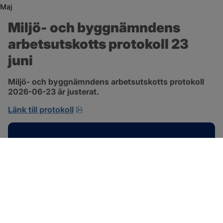
Maj
Miljö- och byggnämndens 
arbetsutskotts protokoll 23 
juni
Miljö- och byggnämndens arbetsutskotts protokoll 
2026-06-23 är justerat.
pdf, 692.2 kB, öppnas i nytt fönster.
Länk till protokoll
Kontakt