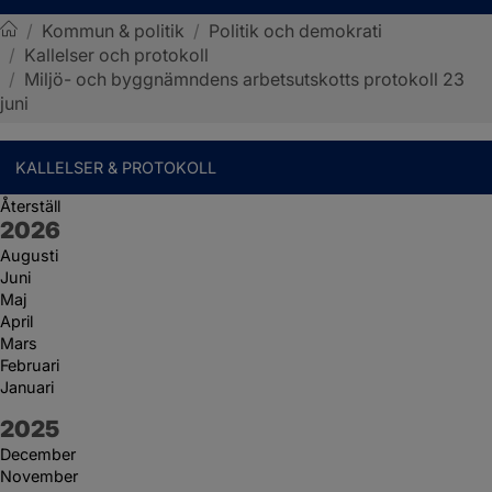
/
Kommun & politik
/
Politik och demokrati
/
Kallelser och protokoll
Sotenäs kommun
/
Miljö- och byggnämndens arbetsutskotts protokoll 23
juni
KALLELSER & PROTOKOLL
Återställ
År:
2026
Augusti
Juni
Maj
April
Mars
Februari
Januari
År:
2025
December
November