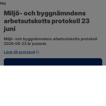
Maj
Miljö- och byggnämndens 
arbetsutskotts protokoll 23 
juni
Miljö- och byggnämndens arbetsutskotts protokoll 
2026-06-23 är justerat.
pdf, 692.2 kB, öppnas i nytt fönster.
Länk till protokoll
Kontakt