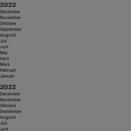
År:
2023
December
November
Oktober
September
Augusti
Juli
Juni
Maj
April
Mars
Februari
Januari
År:
2022
December
November
Oktober
September
Augusti
Juli
Juni