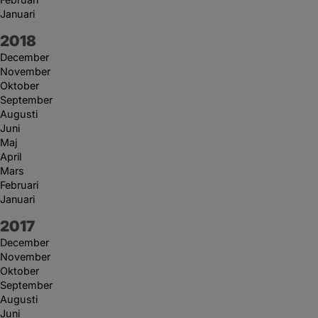
Januari
År:
2018
December
November
Oktober
September
Augusti
Juni
Maj
April
Mars
Februari
Januari
År:
2017
December
November
Oktober
September
Augusti
Juni