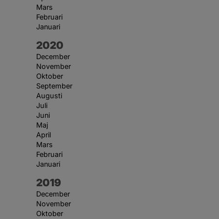
Mars
Februari
Januari
År:
2020
December
November
Oktober
September
Augusti
Juli
Juni
Maj
April
Mars
Februari
Januari
År:
2019
December
November
Oktober