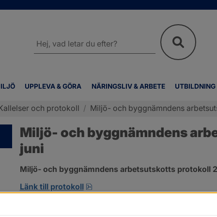
Sök
på
webbplatsen
ILJÖ
UPPLEVA & GÖRA
NÄRINGSLIV & ARBETE
UTBILDNING
Kallelser och protokoll
/
Miljö- och byggnämndens arbetsutsk
Miljö- och byggnämndens arbet
juni
Miljö- och byggnämndens arbetsutskotts protokoll 2
pdf, 692.2 kB, öppnas i nytt fönst
Länk till protokoll