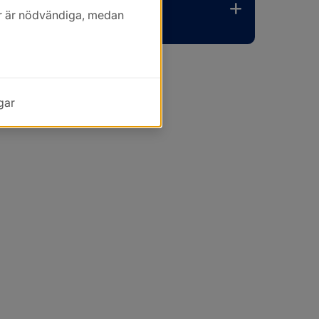
kor är nödvändiga, medan
gar