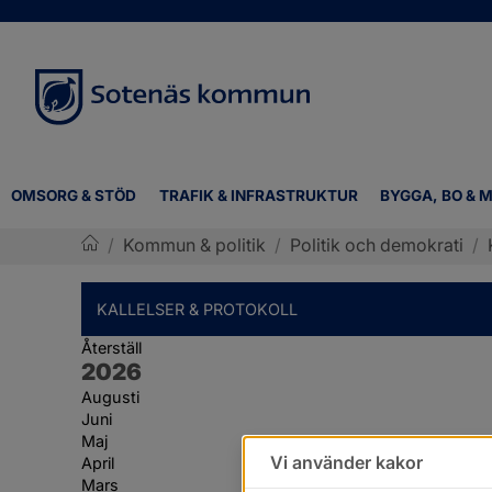
OMSORG & STÖD
TRAFIK & INFRASTRUKTUR
BYGGA, BO & M
/
Kommun & politik
/
Politik och demokrati
/
Sotenäs kommun
KALLELSER & PROTOKOLL
Återställ
År:
2026
Augusti
Juni
Maj
Vi använder kakor
April
Mars