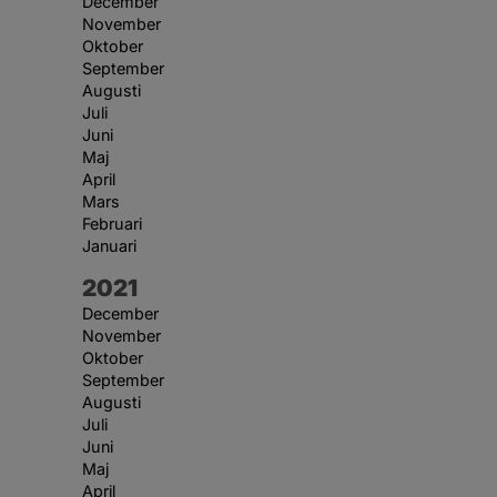
December
November
Oktober
September
Augusti
Juli
Juni
Maj
April
Mars
Februari
Januari
År:
2021
December
November
Oktober
September
Augusti
Juli
Juni
Maj
April