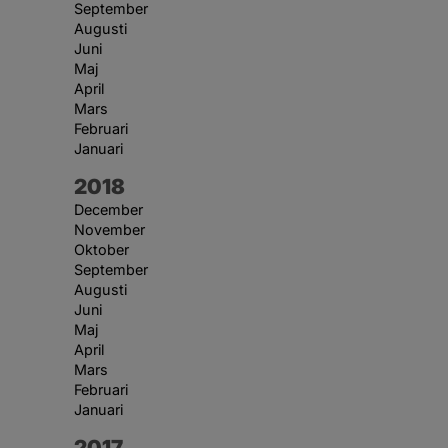
September
Augusti
Juni
Maj
April
Mars
Februari
Januari
År:
2018
December
November
Oktober
September
Augusti
Juni
Maj
April
Mars
Februari
Januari
År:
2017