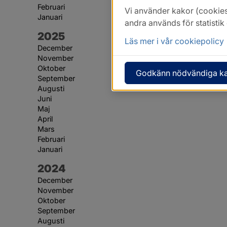
Februari
Vi använder kakor (cookies
Januari
andra används för statisti
År:
2025
Läs mer i vår cookiepolicy
December
November
Oktober
Godkänn nödvändiga k
September
Augusti
Juni
Maj
April
Mars
Februari
Januari
År:
2024
December
November
Oktober
September
Augusti