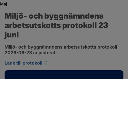
Maj
Miljö- och byggnämndens 
arbetsutskotts protokoll 23 
juni
Miljö- och byggnämndens arbetsutskotts protokoll 
2026-06-23 är justerat.
pdf, 692.2 kB, öppnas i nytt fönster.
Länk till protokoll
Kontakt