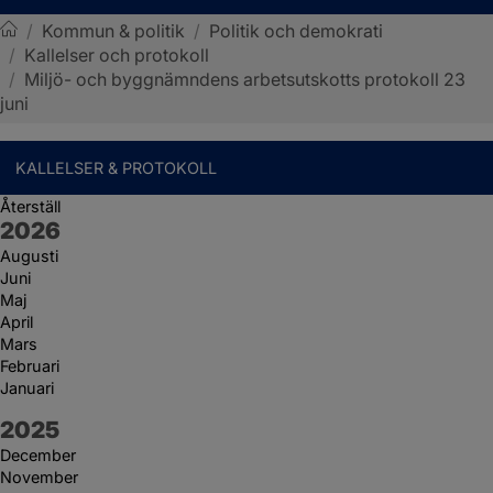
/
Kommun & politik
/
Politik och demokrati
/
Kallelser och protokoll
Sotenäs kommun
/
Miljö- och byggnämndens arbetsutskotts protokoll 23
juni
KALLELSER & PROTOKOLL
Återställ
År:
2026
Augusti
Juni
Maj
April
Mars
Februari
Januari
År:
2025
December
November