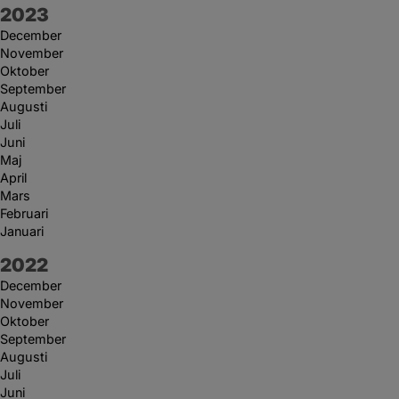
År:
2023
December
November
Oktober
September
Augusti
Juli
Juni
Maj
April
Mars
Februari
Januari
År:
2022
December
November
Oktober
September
Augusti
Juli
Juni