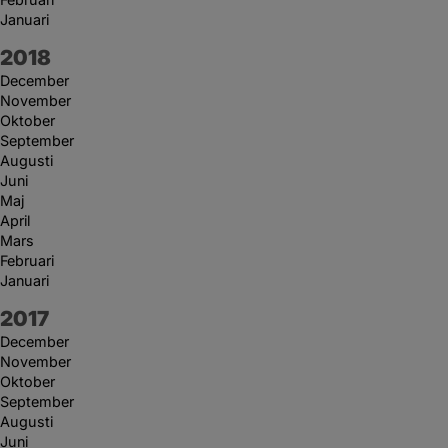
Januari
År:
2018
December
November
Oktober
September
Augusti
Juni
Maj
April
Mars
Februari
Januari
År:
2017
December
November
Oktober
September
Augusti
Juni