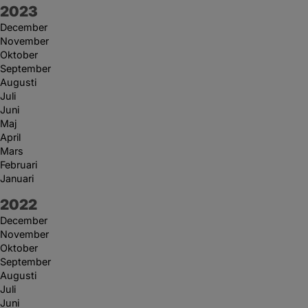
År:
2023
December
November
Oktober
September
Augusti
Juli
Juni
Maj
April
Mars
Februari
Januari
År:
2022
December
November
Oktober
September
Augusti
Juli
Juni