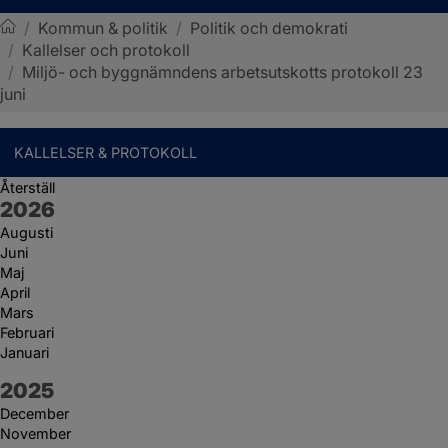
/
Kommun & politik
/
Politik och demokrati
/
Kallelser och protokoll
Sotenäs kommun
/
Miljö- och byggnämndens arbetsutskotts protokoll 23
juni
KALLELSER & PROTOKOLL
Återställ
År:
2026
Augusti
Juni
Maj
April
Mars
Februari
Januari
År:
2025
December
November