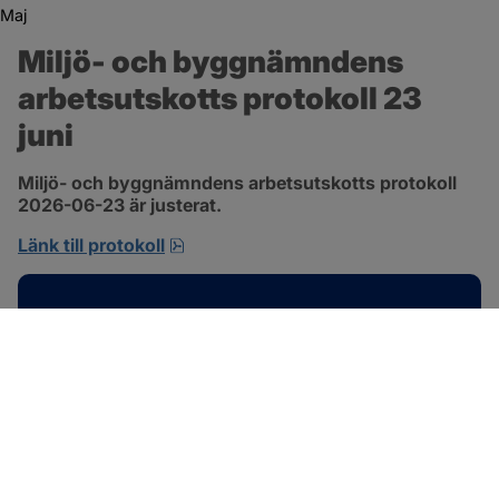
Maj
Miljö- och byggnämndens 
arbetsutskotts protokoll 23 
juni
Miljö- och byggnämndens arbetsutskotts protokoll 
2026-06-23 är justerat.
pdf, 692.2 kB, öppnas i nytt fönster.
Länk till protokoll
Kontakt