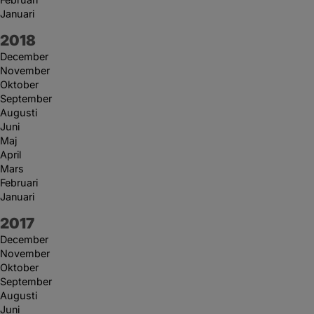
Januari
År:
2018
December
November
Oktober
September
Augusti
Juni
Maj
April
Mars
Februari
Januari
År:
2017
December
November
Oktober
September
Augusti
Juni